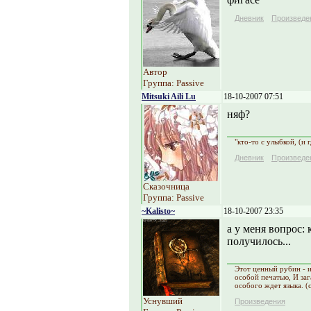
Дневник
Произведе
Автор
Группа: Passive
Mitsuki Aili Lu
18-10-2007 07:51
няф?
"кто-то с улыбкой, (и 
Дневник
Произведе
Сказочница
Группа: Passive
~Kalisto~
18-10-2007 23:35
а у меня вопрос:
получилось...
Этот ценный рубин - и
особой печатью, И заг
особого ждет языка. (c
Уснувший
Произведения