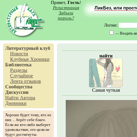
Привет,
Гость
!
Регистрация
ЛикБез, или прос
Забыли
пароль?
Логин:
— Входить ав
Литературный клуб
Новости
найти
Клубные Хроники
Библиотека
Разделы
Случайное
Лента отзывов
Сообщества
Самая чуткая
Дискуссии
Найти Автора
Дневники
Хорошо будет тому, кто из
них ... берёт себе благо.
Если же кто-либо выберет
удовольствие, его цели не
будут достигнуты.