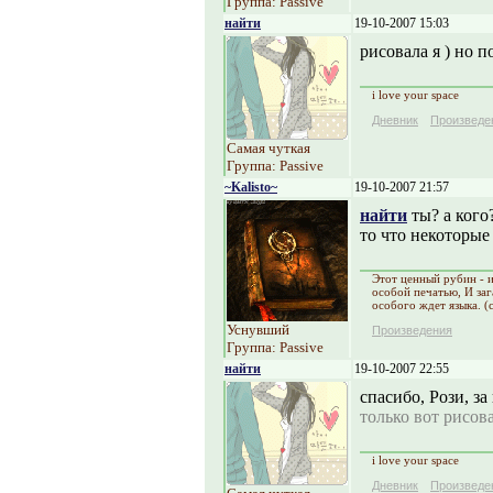
Группа: Passive
найти
19-10-2007 15:03
рисовала я ) но 
i love your space
Дневник
Произведе
Самая чуткая
Группа: Passive
~Kalisto~
19-10-2007 21:57
найти
ты? а кого
то что некоторые 
Этот ценный рубин - и
особой печатью, И заг
особого ждет языка. (c
Уснувший
Произведения
Группа: Passive
найти
19-10-2007 22:55
спасибо, Рози, за
только вот рисов
i love your space
Дневник
Произведе