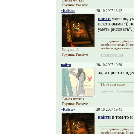
Самая чуткая
Группа: Passive
~Kalisto~
20-10-2007 18:42
найти
умеешь, ум
некоторыми :)) н
уметь рисовать", 
Этот ценный рубин - и
особой печатью, И заг
особого ждет языка. (c
Уснувший
Группа: Passive
Произведения
найти
20-10-2007 19:30
ах, я просто виде
i love your space
Дневник
Произведе
Самая чуткая
Группа: Passive
~Kalisto~
20-10-2007 19:41
найти
в том-то и 
Этот ценный рубин - и
особой печатью, И заг