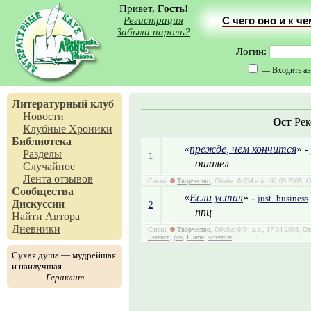
Привет,
Гость
!
Регистрация
С чего оно и к ч
Забыли пароль?
Логин:
— Входить ав
Литературный клуб
Новости
Ост
Рек
Клубные Хроники
Библиотека
«
прежде, чем кончится
» -
Разделы
1
ошалел
Случайное
Лента отзывов
Стихи,
Творчество
, Объём: 0.034 а.л., 02 09 2008, 
Сообщества
«
Если устал
» -
just_business
Дискуссии
2
ппц
Найти Автора
Дневники
Стихи,
Творчество
, Объём: 0.04 а.л., 17 04 2008, 
Essence
,
pro
,
Flame
,
screamer
Сухая душа — мудрейшая
и наилучшая.
Гераклит