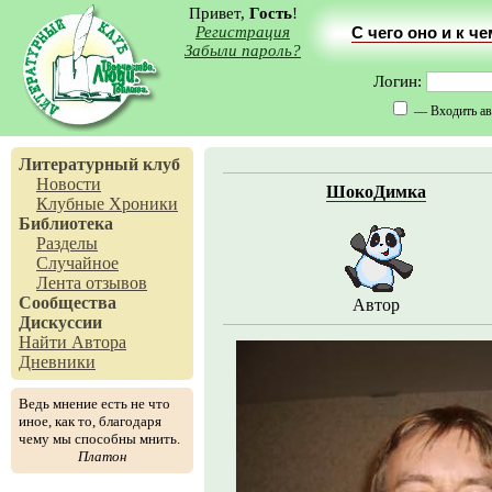
Привет,
Гость
!
Регистрация
С чего оно и к ч
Забыли пароль?
Логин:
— Входить ав
Литературный клуб
Новости
ШокоДимка
Клубные Хроники
Библиотека
Разделы
Случайное
Лента отзывов
Сообщества
Автор
Дискуссии
Найти Автора
Дневники
Ведь мнение есть не что
иное, как то, благодаря
чему мы способны мнить.
Платон