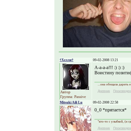
†Хелли†
09-02-2008 13:21
А-а-а-а!!! :) :) :)
Воистину позитиффф
...она обещала дарить е
Дневник
Произведен
Автор
Группа: Passive
Mitsuki Aili Lu
09-02-2008 22:58
0_0 *прятается*
"кто-то с улыбкой, (и г
Дневник
Произведен