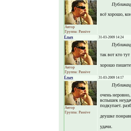
Публикац
всё хорошо, ко
Автор
Группа: Passive
Ёлыч
31-03-2009 14:24
Публикац
так вот кто ту
хорошо пишете.
Автор
Группа: Passive
Ёлыч
31-03-2009 14:17
Публикац
очень неровно,
вспышек неуда
подкупает. разб
Автор
Группа: Passive
деушке понрави
удачи.