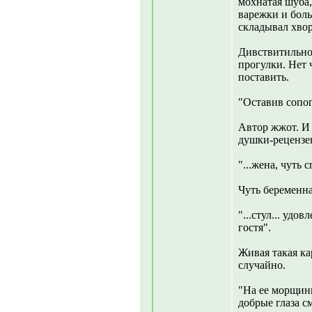
мохнатая шуба
варежки и боль
складывал хвор
Дивствитильно,
прогулки. Нет 
поставить.
"Оставив сопог
Автор жжот. И 
душки-рецензе
"...жена, чуть 
Чуть беременна
"...стул... уд
гостя".
Живая такая ка
случайно.
"На ее морщини
добрые глаза с