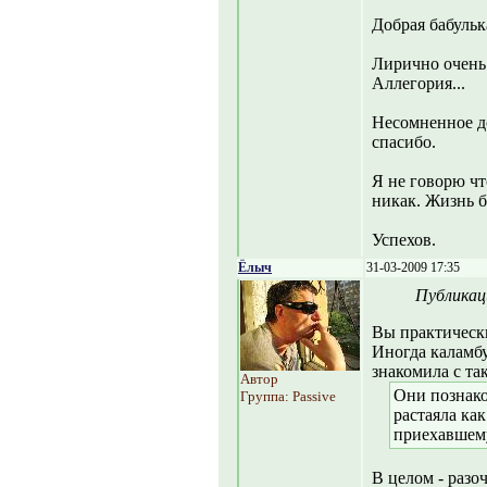
Добрая бабульк
Лирично очень.
Аллегория...
Несомненное до
спасибо.
Я не говорю чт
никак. Жизнь б
Успехов.
Ёлыч
31-03-2009 17:35
Публикац
Вы практически
Иногда каламбу
знакомила с та
Автор
Они познако
Группа: Passive
растаяла ка
приехавшему
В целом - разо