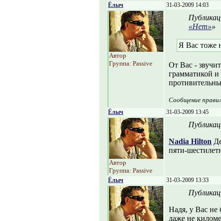
Ёлыч
31-03-2009 14:03
Публикац
«Нет»
»
Я Вас тоже 
Автор
Группа: Passive
От Вас - звучи
грамматикой и
противительны
Сообщение прави
Ёлыч
31-03-2009 13:45
Публикац
Nadia Hilton
Де
пяти-шестилетн
Автор
Группа: Passive
Ёлыч
31-03-2009 13:33
Публикац
Надя, у Вас не
даже не киломе