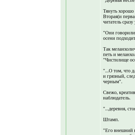
"Деревья несп
Тянуть хорошо 
Вторая(и перва
читатель сразу 
"Они говорили 
осени подходит
Так меланхолич
петь и меланхо
"Чистилище осе
"...О том, что
и грязный, сле
черным".
Свежо, креатив
наблюдатель.
"...деревня, с
Штамп.
"Его внешний в