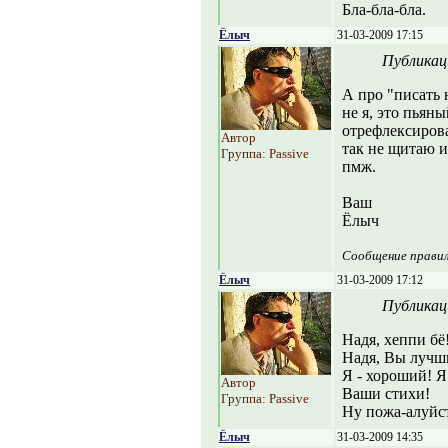
Бла-бла-бла.
Ёлыч
31-03-2009 17:15
Публикац
А про "писать 
не я, это пьяны
отрефлексирова
Автор
так не щитаю и
Группа: Passive
пмж.
Ваш
Ёлыч
Сообщение прави
Ёлыч
31-03-2009 17:12
Публикац
Надя, хеппи бё
Надя, Вы лучши
Я - хороший! Я
Автор
Ваши стихи!
Группа: Passive
Ну пожа-алуйс
Ёлыч
31-03-2009 14:35