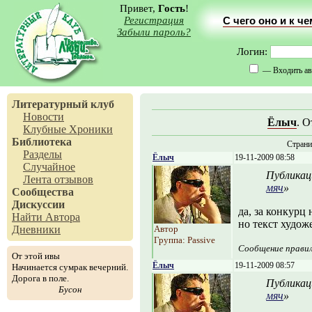
Привет,
Гость
!
Регистрация
С чего оно и к ч
Забыли пароль?
Логин:
— Входить ав
Литературный клуб
Новости
Ёлыч
. О
Клубные Хроники
Библиотека
Стран
Разделы
Ёлыч
19-11-2009 08:58
Случайное
Публикац
Лента отзывов
мяч
»
Сообщества
Дискуссии
да, за конкурц 
Найти Автора
но текст худож
Дневники
Автор
Группа: Passive
Сообщение прави
От этой ивы
Ёлыч
19-11-2009 08:57
Начинается сумрак вечерний.
Дорога в поле.
Публикац
Бусон
мяч
»