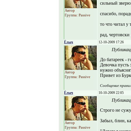
сильный зверю
Автор
спасибо, порад
Группа: Passive
то что читал у 
рад, чертовски 
Ёлыч
12-10-2009 17:26
Публикац
До батареек - г
Девочка пусть 
нужно объяснять
Автор
Привет из Бурк
Группа: Passive
Сообщение прави
Ёлыч
10-10-2009 22:05
Публикац
Строго не сужу
Забыл, блин, к
Автор
Группа: Passive