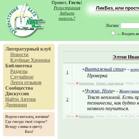
Привет,
Гость
!
Регистрация
ЛикБез, или прос
Забыли
пароль?
Логин:
— Входить ав
Литературный клуб
Новости
Элтон Ива
Клубные Хроники
Библиотека
«
Винтажный стих
» -
serge
Разделы
1
Проверка
Случайное
Лента отзывов
Стихи,
Библиотека
,
Лирика: гражданская
, Объём: 0.
Сообщества
«
Чужие. Ноги
» -
Жемчужна
Дискуссии
Текст неплохой. Есть п
Найти Автора
2
технически, как будто 
Дневники
немного поучиться.
Ворон-скиталец, взгляни!
Проза,
Библиотека
, Объём: 0.115 а.л., 11 09 2011, 
Где гнездо твоё старое?
Всюду сливы в цвету.
Басё