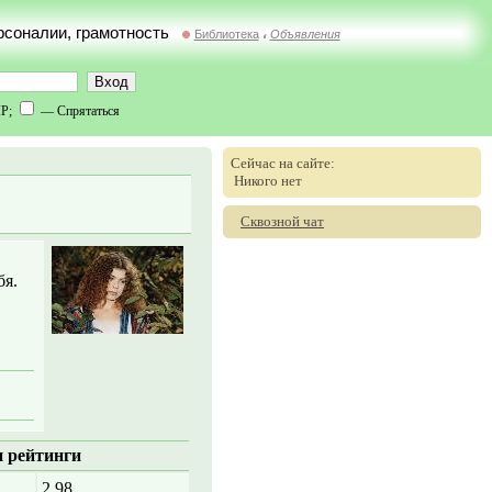
ерсоналии, грамотность
Библиотека
Объявления
//
IP;
— Спрятаться
Сейчас на сайте:
Никого нет
Сквозной чат
бя.
 рейтинги
2.98