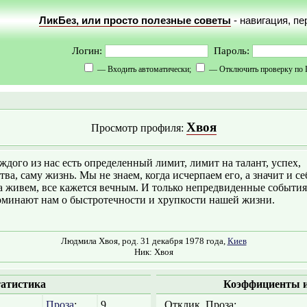
ЛикБез, или просто полезные советы
- навигация, п
Логин:
Пароль:
— Входить автоматически;
— Отключить проверку по 
Хвоя
Просмотр профиля:
ждого из нас есть определенный лимит, лимит на талант, успех,
тва, саму жизнь. Мы не знаем, когда исчерпаем его, а значит и се
 живем, все кажется вечным. И только непредвиденные события
минают нам о быстротечности и хрупкости нашей жизни.
Людмила Хвоя, род. 31 декабря 1978 года,
Киев
Ник: Хвоя
атистика
Коэффициенты и
Проза
:
9
Отклик, Проза: