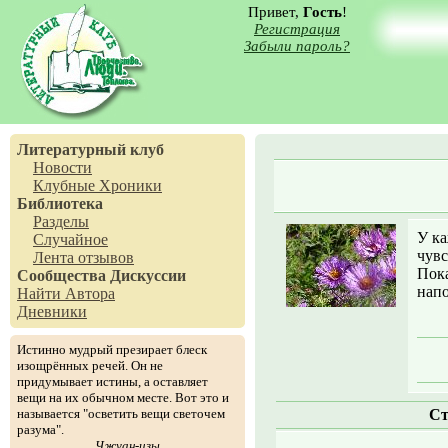
Привет,
Гость
!
Регистрация
Забыли пароль?
Литературный клуб
Новости
Клубные Хроники
Библиотека
Разделы
У ка
Случайное
чувс
Лента отзывов
Пока
Сообщества
Дискуссии
напо
Найти Автора
Дневники
Истинно мудрый презирает блеск
изощрённых речей. Он не
придумывает истины, а оставляет
вещи на их обычном месте. Вот это и
называется "осветить вещи светочем
Ст
разума".
Чжуан-цзы