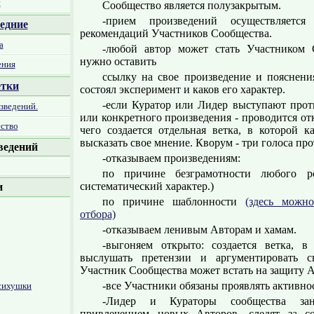
ы
Сообщество является полузакрытым.
-прием произведений осуществляетс
едние
рекомендаций Участников Сообщества.
а
-любой автор может стать Участником 
нужно оставить
ения
ссылку на свое произведение и пояснени
етки
состоял эксперимент и каков его характер.
-если Куратор или Лидер выступают про
зведений.
или конкретного произведения - проводится от
ство
чего создается отдельная ветка, в которой 
высказать свое мнение. Кворум - три голоса про
ведений
-отказываем произведениям:
по причине безграмотности любого р
систематический характер.)
и
по причине шаблонности
(здесь можн
отбора)
-отказываем ленивым Авторам и хамам.
-выгоняем открыто: создается ветка, 
выслушать претензии и аргументировать с
Участник Сообщества может встать на защиту А
-все Участники обязаны проявлять активнос
сихушки
-Лидер и Кураторы сообщества за
привлечением новых Авторов, следят за с