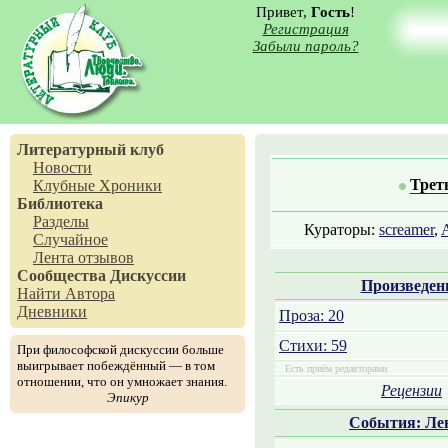
Привет,
Гость
!
Регистрация
Забыли пароль?
Литературный клуб
Новости
Трет
Клубные Хроники
Библиотека
Разделы
Кураторы:
screamer
,
Случайное
Лента отзывов
Сообщества
Дискуссии
Произведен
Найти Автора
Дневники
Проза: 20
Стихи: 59
При философской дискуссии больше
выигрывает побеждённый — в том
Есть приём редакторами
отношении, что он умножает знания.
Рецензии
Эпикур
События: Ле