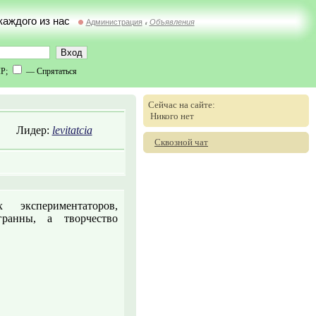
 каждого из нас
Администрация
Объявления
//
IP;
— Спрятаться
Сейчас на сайте:
Никого нет
Лидер:
levitatcia
Сквозной чат
 экспериментаторов,
ранны, а творчество