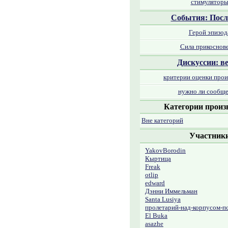
стимулятор
События: Посл
Герой эпизод
Сила прикоснов
Дискуссии: в
критерии оценки прои
нужно ли сообще
Категории произ
Вне категорий
Участник
YakovBorodin
Кыртица
Freak
otlip
edward
Дэнни Иммельман
Santa Lusiya
пролетарий-над-корпусом-п
El Buka
asazhe