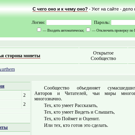
С чего оно и к чему оно?
- Уют на сайте - дело
Логин:
Пароль:
— Входить автоматически;
— Отключить проверку по 
Открытое
ья сторона монеты
Сообщество
Aurthem
ия
Сообщество объединяет сумасшедших
Авторов и Читателей, чьи миры многог
2
многозначно.
2
Тех, кто умеет Рассказать,
Тех, кто умеет Видеть и Слышать,
Тех, кто Поймет и Оценит.
Или тех, кто готов это сделать.
нты