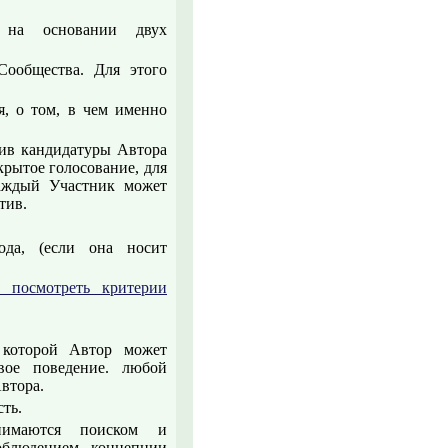
я на основании двух
Сообщества. Для этого
я, о том, в чем именно
тив кандидатуры Автора
крытое голосование, для
каждый Участник может
тив.
ода, (если она носит
о посмотреть критерии
в которой Автор может
вое поведение. любой
втора.
ть.
нимаются поиском и
облюдением концепции