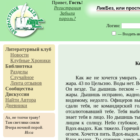
Привет,
Гость
!
Регистрация
ЛикБез, или прос
Забыли
пароль?
Логин:
— Входить ав
Литературный клуб
Новости
Клубные Хроники
К
Библиотека
Разделы
Случайное
Как же не хочется умирать 
Лента отзывов
жара. 43 по Цельсию. Воды нет. Во
Сообщества
Он везде. Ты дышишь песком – 
Дискуссии
жары. Дышишь исправно, жадно, 
Найти Автора
видимому, недолго. Офицеров в
Дневники
сдали тебя, не командирский го
отсалютовавший тебе. Тебя выби
знает тебя в лицо. Но дышишь ты
Ах, не топчи траву!
Там светляки сияли
лицом к солнцу. Небо глубокое, 
Вчера ночной порой.
Вдох-выдох. Как тяжело. Горячий
Исса
огнем. Хочется пить. Вдох-выдох.
Вдох-выдох. Ты сгниешь здесь ле