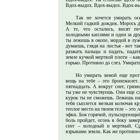
Вдох-выдох. Вдох-выдох. Вдох-вы
Так не хочется умирать ос
Мелкий гадкий дождик. Морось да
А те, что остались, висят п
холодными каплями и один за дру
ты лежишь в окопе, мордой в луже
думаешь, глядя на листья - вот та
разжать пальцы и падать, падат
земле кучкой мертвой плоти – как
горько. Противно до слез. Умирать
Но умирать зимой еще проти
вещь на тебе – это бронежилет
пятнадцать. А вокруг снег, гряз
ты уже не чувствуешь. Они еще сж
курок ты не сможешь. Лежишь на 
тебя сыплется мелкая колючая кр
теплое место на твоем теле – это
эфки. Бок горячий, пульсирующий
боль пройдет, огонь в боку заме
снег – холодный и мертвый. Ср
взрывами земли. Как же противно