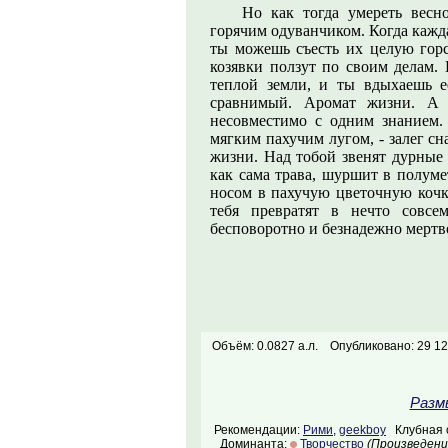
Но как тогда умереть весн
горячим одуванчиком. Когда кажд
ты можешь съесть их целую горс
козявки ползут по своим делам. 
теплой земли, и ты вдыхаешь е
сравнимый. Аромат жизни. А 
несовместимо с одним знанием. 
мягким пахучим лугом, - залег с
жизни. Над тобой звенят дурные 
как сама трава, шуршит в полуме
носом в пахучую цветочную кочку
тебя превратят в нечто совсе
бесповоротно и безнадежно мертво
Объём: 0.0827 а.л.
Опубликовано: 29 12
Разм
Рекомендации:
Рими
,
geekboy
Клубная о
Доминанта:
Творчество
(Произведени