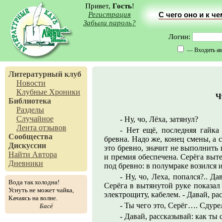
Привет,
Гость
!
Регистрация
С чего оно и к ч
Забыли пароль?
Логин:
— Входить ав
Литературный клуб
Новости
Клубные Хроники
Ч
Библиотека
Разделы
Случайное
- Ну, чо, Лёха, затянул?
Лента отзывов
- Нет ещё, последняя гайка 
Сообщества
бревна. Надо же, конец смены, а 
Дискуссии
это бревно, значит не выполнить п
Найти Автора
и премия обеспечена. Серёга выте
Дневники
под бревно: в полумраке возился 
- Ну, чо, Леха, попался?.. Д
Вода так холодна!
Серёга в вытянутой руке показал
Уснуть не может чайка,
электрощиту, кабелем. - Давай, р
Качаясь на волне.
- Ты чего это, Серёг…. Сдуре
Басё
- Давай, рассказывай: как ты