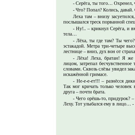
- Серёга, ты того… Охренел, 
- Что? Попал? Колись, давай
Леха там – внизу засуетилс
послышался треск порванной сп
- Ну!.. – крикнул Серёга, и 
тела…
- Лёха, ты где там? Ты чего
эстакадой. Метра три-четыре выс
лестнице – вниз, дух вон от страха
- Лёха! Леха, братан! Я же
лицом, затрепал бесчувственное 
словами. Сквозь слёзы увидел за
искажённой гримасе.
- Не-е-е-ет!!! – разнёсся д
Так мог кричать только человек 
друга – почти брата.
- Чего орёшь-то, придурок? –
Леху. Тот улыбался ему в лицо… 