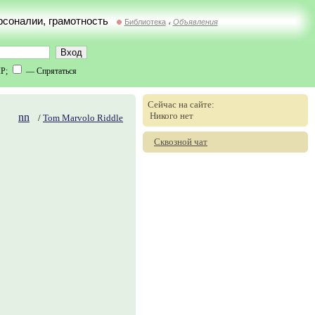
ерсоналии, грамотность
Библиотека
Объявления
//
IP;
— Спрятаться
Сейчас на сайте:
Никого нет
nn
/
Tom Marvolo Riddle
Сквозной чат