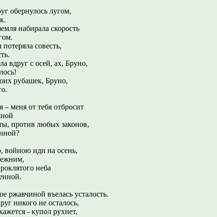
руг обернулось лугом,
к.
 земля набирала скорость
гом.
я потеряла совесть,
ть.
а вдруг с осей, ах, Бруно,
лось!
воих рубашек, Бруно,
го.
 – меня от тебя отбросит
жной
 ты, против любых законов,
енной?
, войною иди на осень,
режним,
проклятого неба
енной.
ое ржавчиной въелась усталость.
круг никого не осталось,
кажется - купол рухнет,