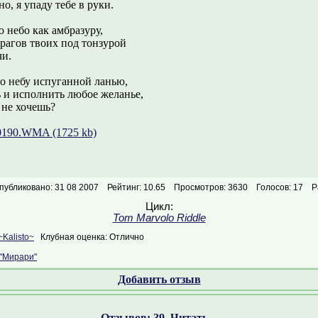
о, я упаду тебе в руки.
 небо как амбразуру,
рагов твоих под тонзурой
чи.
о небу испуганной ланью,
ь и исполнить любое желанье,
 не хочешь?
190.WMA (1725 kb)
публиковано: 31 08 2007
Рейтинг: 10.65
Просмотров: 3630
Голосов: 17
Р
Цикл:
Tom Marvolo Riddle
~Kalisto~
Клубная оценка: Отлично
"Мирари"
Добавить отзыв
Отзывов: 39. Читать...