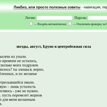
ЛикБез, или просто полезные советы
- навигация, п
Логин:
Пароль:
— Входить автоматически;
— Отключить проверку по 
звезды, август, Бруно и центробежная сила
тысячи их упали.
и времени не осталось,
 сколько моих подружек
лилось? ты злишься, верно,
юбленных, и их желанье
отрескавшейся эмали.
твую – лишь усталость
епляюсь - уже не нужно.
о. пусть перемелет жернов
ал для меня желанным.
в.