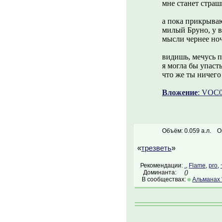
мне станет страшн
а пока прикрываю
милый Бруно, у в
мысли чернее но
видишь, мечусь п
я могла бы упаст
что же ты ничего
Вложение
: VOC0
Объём: 0.059 а.л.
О
«
трезветь
»
Рекомендации:
.
,
Flame
,
pro
,
Доминанта:
()
В сообществах:
Альманах 