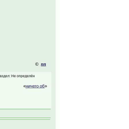
©
nn
аздел: Не определён
«
ничего об
»