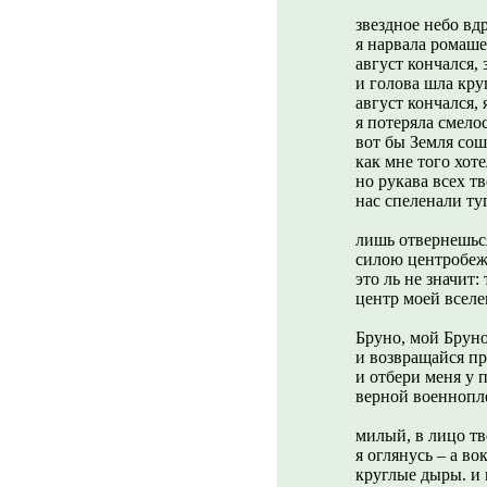
звездное небо вд
я нарвала ромаше
август кончался,
и голова шла кру
август кончался, 
я потеряла смелос
вот бы Земля сошл
как мне того хоте
но рукава всех т
нас спеленали ту
лишь отвернешься
силою центробе
это ль не значит:
центр моей всел
Бруно, мой Бруно
и возвращайся п
и отбери меня у 
верной военнопл
милый, в лицо тв
я оглянусь – а во
круглые дыры. и 