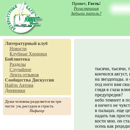
Привет,
Гость
!
Регистрация
Забыли пароль?
Литературный клуб
Новости
Клубные Хроники
Библиотека
Разделы
тысячи, тысячи, 
Случайное
кончился август, 
Лента отзывов
на звездопады. и
Сообщества
Дискуссии
под ноги вам сва
Найти Автора
глядя в глаза вл
Дневники
предупредив?
небо темнеет в п
Душа человека разделяется на три
я ничего не чувс
части: ум, рассудок и страсть.
в пальцах. еще ц
Пифагор
падать так прост
кости мои. он ст
осень как рециди