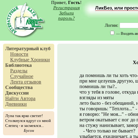
Привет,
Гость
!
Регистрация
ЛикБез, или прос
Забыли
пароль?
Логин:
— Входить ав
Литературный клуб
Новости
Клубные Хроники
Хо
Библиотека
Разделы
да помнишь ли ты хоть что-
Случайное
при мне целуешь другую, ш
Лента отзывов
помнишь ли ты?..
Сообщества
что у тебя в голове, откуда 
Дискуссии
взгляды из мяты
Найти Автора
лето было - без обещаний, 
Дневники
ты говоришь: "Теплота..." 
я говорю: "Не моя..." - обни
Луна так ярко светит!
ветром окатывает с ног до
Столкнулся вдруг со мной
на стужу нанизывает, замор
Слепец - и засмеялся...
Бусон
- Чего только не бывает?
улыбается, ехидничает, а ты