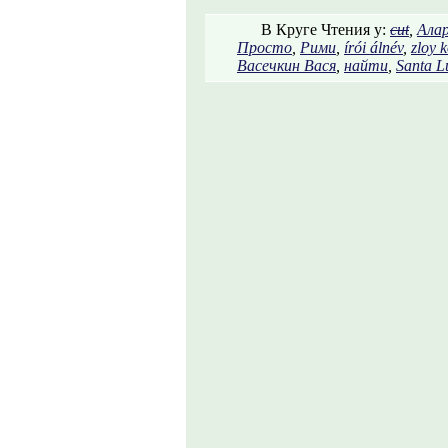
В Круге Чтения у:
cut
,
Ала
Просто
,
Рими
,
írói álnév
,
zloy k
Васечкин Вася
,
найти
,
Santa L