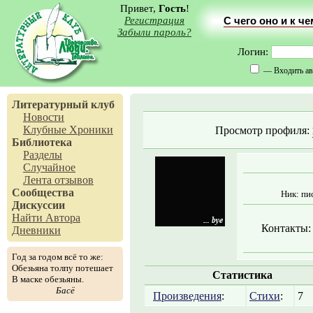
Привет,
Гость
!
Регистрация
С чего оно и к ч
Забыли пароль?
Логин:
— Входить ав
Литературный клуб
Новости
Клубные Хроники
Просмотр профиля:
Библиотека
Разделы
Случайное
Лента отзывов
Сообщества
Ник: пи
Дискуссии
Найти Автора
Контакты:
Дневники
Год за годом всё то же:
Обезьяна толпу потешает
Статистика
В маске обезьяны.
Басё
Произведения
:
Стихи
:
7