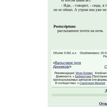
И носом шмыгает.
- Иди, - говорит, - сюда, я
он ее обнял. А утром она уже не
Postscriptum:
рассказанное почти на ночь
Объём: 0.081 а.л.
Опубликовано: 26 0
Ра
«
Вальсовое /для
Дроников/
»
С
Рекомендации:
Ирэн Корвис
Клубная 
Доминанта:
Библиотека
(Простран
предназначаемых автором для формал
В сообществах:
Сказочная Феерия
Д
Отзы