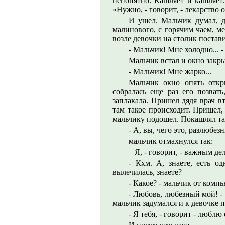
непонятно. Кашляет и кашляет.
«Нужно, - говорит, - лекарство 
И ушел. Мальчик думал, ду
малинового, с горячим чаем, ме
возле девочки на столик постави
- Мальчик! Мне холодно... -
Мальчик встал и окно закры
- Мальчик! Мне жарко...
Мальчик окно опять открыл
собралась еще раз его позвать
заплакала. Пришел дядя врач в
там такое происходит. Пришел,
мальчику подошел. Покашлял так
- А, вы, чего это, разлюбез
мальчик отмахнулся так:
– Я, - говорит, - важным де
- Кхм. А, знаете, есть од
вылечилась, знаете?
- Какое? - мальчик от комп
- Любовь, любезный мой! -
мальчик задумался и к девочке п
- Я тебя, - говорит - люблю 