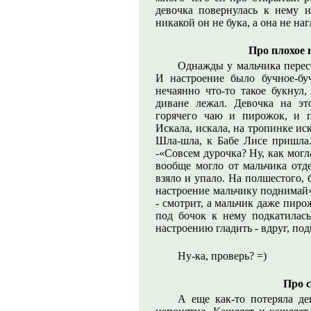
девочка повернулась к нему и
никакой он не бука, а она не на
Про плохое 
Однажды у мальчика перест
И настроение было бучное-бу
нечаянно что-то такое букнул,
диване лежал. Девочка на эт
горячего чаю и пирожок, и п
Искала, искала, на тропинке иск
Шла-шла, к Бабе Лисе пришла. 
-«Совсем дурочка? Ну, как могл
вообще могло от мальчика отд
взяло и упало. На полшестого, 
настроение мальчику поднимай»
- смотрит, а мальчик даже пиро
под бочок к нему подкатилась
настроению гладить - вдруг, по
Ну-ка, проверь? =)
Про 
А еще как-то потеряла дев