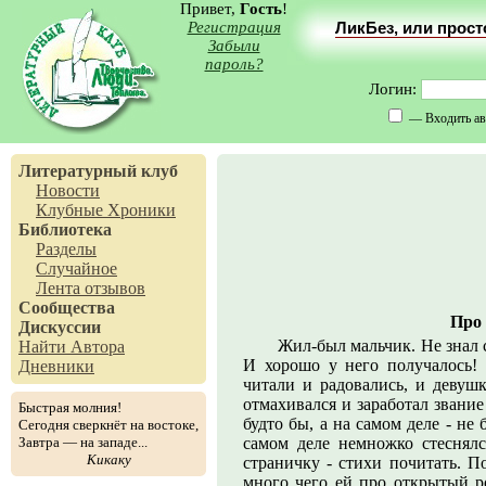
Привет,
Гость
!
Регистрация
ЛикБез, или прос
Забыли
пароль?
Логин:
— Входить ав
Литературный клуб
Новости
Клубные Хроники
Библиотека
Разделы
Случайное
Лента отзывов
Сообщества
Про 
Дискуссии
Жил-был мальчик. Не знал с
Найти Автора
И хорошо у него получалось!
Дневники
читали и радовались, и девушк
отмахивался и заработал звание
Быстрая молния!
будто бы, а на самом деле - не б
Сегодня сверкнёт на востоке,
Завтра — на западе...
самом деле немножко стеснялс
Кикаку
страничку - стихи почитать. П
много чего ей про открытый ро