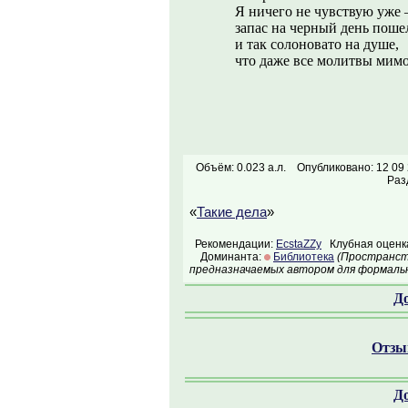
Я ничего не чувствую уже 
запас на черный день поше
и так солоновато на душе,
что даже все молитвы мим
Объём: 0.023 а.л.
Опубликовано: 12 09
Раз
«
Такие дела
»
Рекомендации:
EcstaZZy
Клубная оценка
Доминанта:
Библиотека
(Пространств
предназначаемых автором для формальн
Д
Отзыв
Д