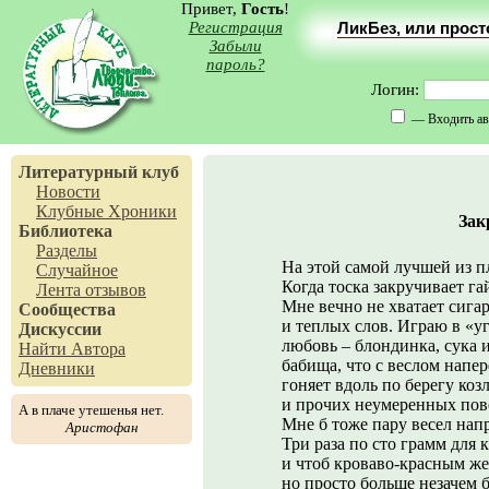
Привет,
Гость
!
Регистрация
ЛикБез, или прос
Забыли
пароль?
Логин:
— Входить ав
Литературный клуб
Новости
Клубные Хроники
Зак
Библиотека
Разделы
На этой самой лучшей из п
Случайное
Когда тоска закручивает га
Лента отзывов
Мне вечно не хватает сига
Сообщества
и теплых слов. Играю в «у
Дискуссии
любовь – блондинка, сука 
Найти Автора
бабища, что с веслом напер
Дневники
гоняет вдоль по берегу коз
и прочих неумеренных пов
А в плаче утешенья нет.
Мне б тоже пару весел напр
Аристофан
Три раза по сто грамм для 
и чтоб кроваво-красным ж
но просто больше незачем 