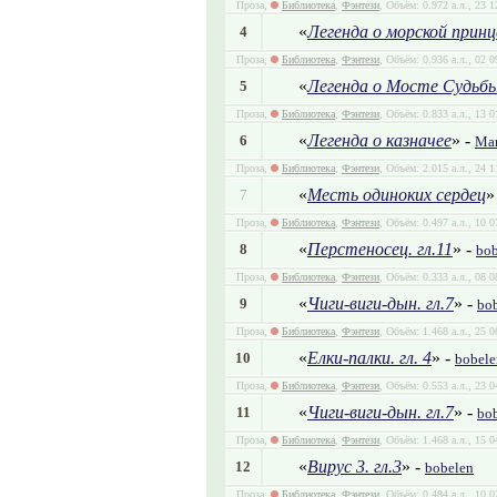
Проза,
Библиотека
,
Фэнтези
, Объём: 0.972 а.л., 23 
«
Легенда о морской принц
4
Проза,
Библиотека
,
Фэнтези
, Объём: 0.936 а.л., 02 
«
Легенда о Мосте Судьб
5
Проза,
Библиотека
,
Фэнтези
, Объём: 0.833 а.л., 13 
«
Легенда о казначее
» -
6
Ма
Проза,
Библиотека
,
Фэнтези
, Объём: 2.015 а.л., 24 
«
Месть одиноких сердец
»
7
Проза,
Библиотека
,
Фэнтези
, Объём: 0.497 а.л., 10 
«
Перстеносец. гл.11
» -
8
bob
Проза,
Библиотека
,
Фэнтези
, Объём: 0.333 а.л., 08 
«
Чиги-виги-дын. гл.7
» -
9
bo
Проза,
Библиотека
,
Фэнтези
, Объём: 1.468 а.л., 25 
«
Елки-палки. гл. 4
» -
10
bobele
Проза,
Библиотека
,
Фэнтези
, Объём: 0.553 а.л., 23 
«
Чиги-виги-дын. гл.7
» -
11
bo
Проза,
Библиотека
,
Фэнтези
, Объём: 1.468 а.л., 15 
«
Вирус 3. гл.3
» -
12
bobelen
Проза,
Библиотека
,
Фэнтези
, Объём: 0.484 а.л., 10 