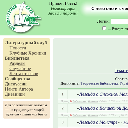
Привет,
Гость
!
Регистрация
С чего оно и к ч
Забыли пароль?
Логин:
— Входить ав
Литературный клуб
Новости
Клубные Хроники
Библиотека
Разделы
Случайное
Темати
Лента отзывов
Сообщества
Сортир
Доминанта:
Творчество
Библиотека
Укра
Дискуссии
Найти Автора
«
Легенда о Снежном Мая
Дневники
1
Проза,
Библиотека
,
Фэнтези
, Объём: 0.711 а.л., 25 
Для ослеплённых золотом
«
Легенда о Волшебной До
2
— не существует людей.
Древняя китайская басня
Проза,
Библиотека
,
Фэнтези
, Объём: 0.73 а.л., 20 12
«
Легенда о Монстре
» -
3
Ма