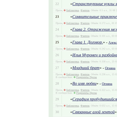
«
Странствующие куклы ми
22
Проза,
Библиотека
,
Фэнтези
, Объём: 0.5 а.л., 31 08
«
Сомнительные приключе
23
Проза,
Библиотека
,
Фэнтези
, Объём: 0.172 а.л., 01 
«
Глава 2. Отражения меж
24
Проза,
Библиотека
,
Фэнтези
, Объём: 0.101 а.л., 03 
«
Глава 1. Договор.
» -
25
Алекс
Проза,
Библиотека
,
Фэнтези
, Объём: 0.242 а.л., 03 
«
Илья Муромец и разбойн
26
Проза,
Библиотека
,
Фэнтези
, Объём: 0.338 а.л., 25 
«
Младший брат
» -
27
Огняна
Проза,
Библиотека
,
Фэнтези
, Объём: 0.236 а.л., 15 
В сообществах:
Рецензенты Прозы
«
Во имя любви
» -
28
Огняна
Проза,
Библиотека
,
Фэнтези
, Объём: 0.322 а.л., 15 
В сообществах:
Рецензенты Прозы
«
Серафим пробудившийся
29
Проза,
Библиотека
,
Фэнтези
, Объём: 0.632 а.л., 15 
«
Связанные алой лентой
»
30