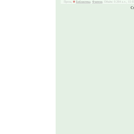
Проза,
Библиотека
,
Фэнтези
, Объём: 0.264 а.л., 15 
С