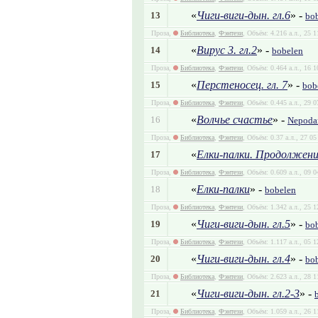
«
Чиги-виги-дын. гл.6
» -
13
bo
Проза,
Библиотека
,
Фэнтези
, Объём: 4.216 а.л., 25 
«
Вирус 3. гл.2
» -
14
bobelen
Проза,
Библиотека
,
Фэнтези
, Объём: 0.464 а.л., 16 
«
Перстеносец. гл. 7
» -
15
bob
Проза,
Библиотека
,
Фэнтези
, Объём: 0.445 а.л., 29 
«
Волчье счастье
» -
16
Nepoda
Проза,
Библиотека
,
Фэнтези
, Объём: 0.37 а.л., 27 0
«
Елки-палки. Продолжени
17
Проза,
Библиотека
,
Фэнтези
, Объём: 0.609 а.л., 09 
«
Елки-палки
» -
18
bobelen
Проза,
Библиотека
,
Фэнтези
, Объём: 1.342 а.л., 25 
«
Чиги-виги-дын. гл.5
» -
19
bo
Проза,
Библиотека
,
Фэнтези
, Объём: 1.117 а.л., 05 
«
Чиги-виги-дын. гл.4
» -
20
bo
Проза,
Библиотека
,
Фэнтези
, Объём: 2.623 а.л., 28 
«
Чиги-виги-дын. гл.2-3
» -
21
Проза,
Библиотека
,
Фэнтези
, Объём: 1.059 а.л., 26 