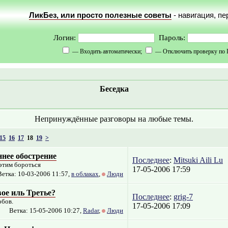
ЛикБез, или просто полезные советы
- навигация, п
Логин:
Пароль:
— Входить автоматически;
— Отключить проверку по 
Беседка
Непринуждённые разговоры на любые темы.
15
16
17
18
19
>
ннее обострение
Последнее
:
Mitsuki Aili Lu
 этим бороться
17-05-2006 17:59
Ветка: 10-03-2006 11:57,
в облаках
,
Люди
ое иль Третье?
Последнее
:
grig-7
обов.
17-05-2006 17:09
Ветка: 15-05-2006 10:27,
Radar
,
Люди