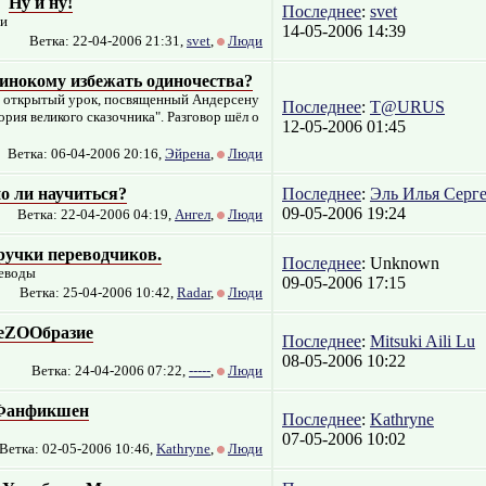
Ну и ну!
Последнее
:
svet
аи
14-05-2006 14:39
Ветка: 22-04-2006 21:31,
svet
,
Люди
инокому избежать одиночества?
ли открытый урок, посвященный Андерсену
Последнее
:
T@URUS
ория великого сказочника". Разговор шёл о
12-05-2006 01:45
Ветка: 06-04-2006 20:16,
Эйрена
,
Люди
 ли научиться?
Последнее
:
Эль Илья Серг
09-05-2006 19:24
Ветка: 22-04-2006 04:19,
Ангел
,
Люди
учки переводчиков.
Последнее
: Unknown
реводы
09-05-2006 17:15
Ветка: 25-04-2006 10:42,
Radar
,
Люди
еZOOбразие
Последнее
:
Mitsuki Aili Lu
08-05-2006 10:22
Ветка: 24-04-2006 07:22,
-----
,
Люди
Фанфикшен
Последнее
:
Kathryne
07-05-2006 10:02
Ветка: 02-05-2006 10:46,
Kathryne
,
Люди