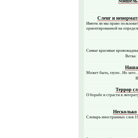
Мишель 
Сленг и ненормат
Имеем ли мы право пользоват
ориентированной на определ
Самые красивые кровожадные
Ветка:
Наша 
Может быть, глупо...Но зато..
В
Террор сл
О борьбе и страсти в литерат
Несколько
Словарь иностранных слов 19