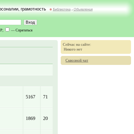
ерсоналии, грамотность
Библиотека
Объявления
//
IP;
— Спрятаться
Сейчас на сайте:
Никого нет
Сквозной чат
5167
71
1869
20