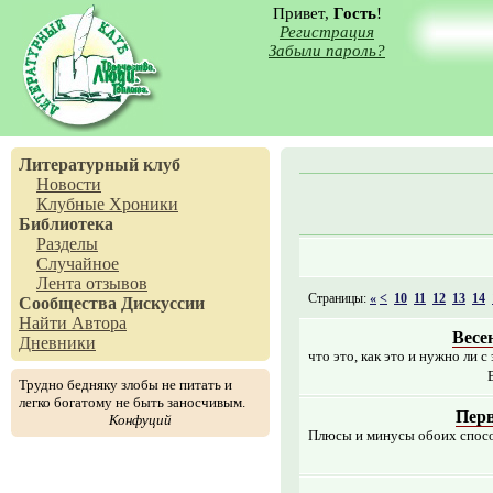
Привет,
Гость
!
Регистрация
Забыли пароль?
Литературный клуб
Новости
Клубные Хроники
Библиотека
Разделы
Случайное
Лента отзывов
Страницы:
«
<
10
11
12
13
14
Сообщества
Дискуссии
Найти Автора
Весе
Дневники
что это, как это и нужно ли с
Трудно бедняку злобы не питать и
легко богатому не быть заносчивым.
Перв
Конфуций
Плюсы и минусы обоих спос