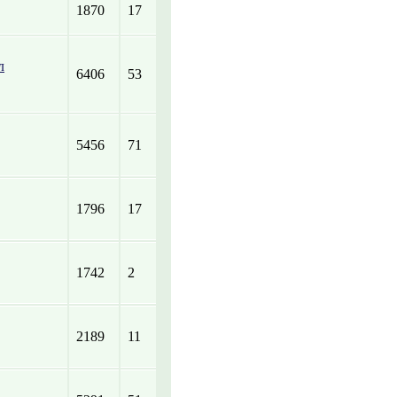
1870
17
л
6406
53
5456
71
1796
17
1742
2
2189
11