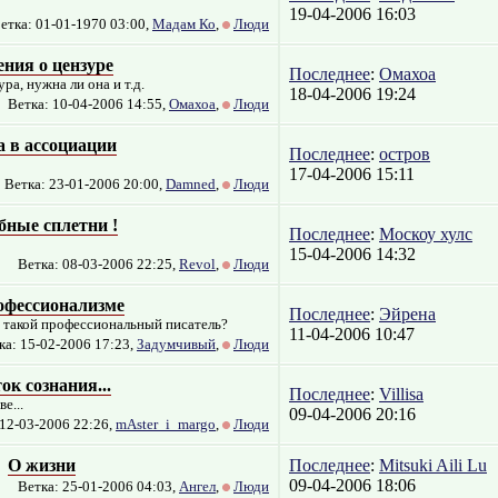
19-04-2006 16:03
етка: 01-01-1970 03:00,
Мадам Ко
,
Люди
ния о цензуре
Последнее
:
Омахоа
а, нужна ли она и т.д.
18-04-2006 19:24
Ветка: 10-04-2006 14:55,
Омахоа
,
Люди
а в ассоциации
Последнее
:
остров
17-04-2006 15:11
Ветка: 23-01-2006 20:00,
Damned
,
Люди
бные сплетни !
Последнее
:
Москоу хулс
15-04-2006 14:32
Ветка: 08-03-2006 22:25,
Revol
,
Люди
офессионализме
Последнее
:
Эйрена
 такой профессиональный писатель?
11-04-2006 10:47
ка: 15-02-2006 17:23,
Задумчивый
,
Люди
ок сознания...
Последнее
:
Villisa
е...
09-04-2006 20:16
 12-03-2006 22:26,
mAster_i_margo
,
Люди
О жизни
Последнее
:
Mitsuki Aili Lu
09-04-2006 18:06
Ветка: 25-01-2006 04:03,
Ангел
,
Люди