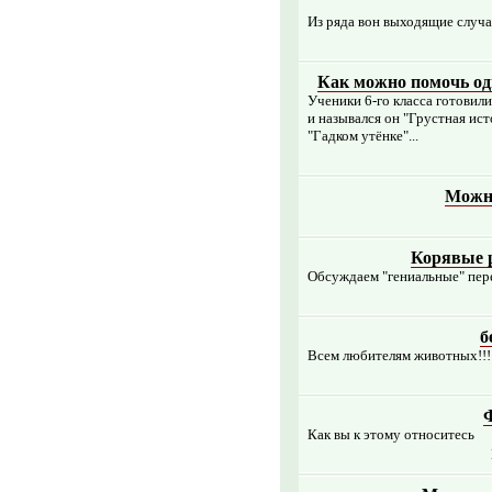
Из ряда вон выходящие случ
Как можно помочь од
Ученики 6-го класса готови
и назывался он "Грустная ист
"Гадком утёнке"...
Можно
Корявые р
Обсуждаем "гениальные" пе
б
Всем любителям животных!!!
Как вы к этому относитесь