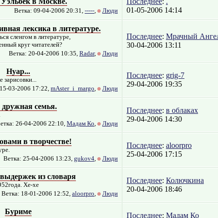
Уэльбек в Москве.
Последнее
:
.
01-05-2006 14:14
Ветка: 09-04-2006 20:31,
-----
,
Люди
ивная лексика в литературе.
Последнее
:
Мрачный Анге
ься сленгом в литературе,
енный круг читателей?
30-04-2006 13:11
Ветка: 20-04-2006 10:35,
Radar
,
Люди
Нуар...
Последнее
:
grig-7
 зарисовки...
29-04-2006 19:35
 15-03-2006 17:22,
mAster_i_margo
,
Люди
дружная семья.
Последнее
:
в облаках
.
29-04-2006 14:30
етка: 26-04-2006 22:10,
Мадам Ко
,
Люди
овами в творчестве!
Последнее
:
aloorpro
уре.
25-04-2006 17:15
Ветка: 25-04-2006 13:23,
gukov4
,
Люди
 выдержек из словаря
Последнее
:
Колючкина
52года. Хе-хе
20-04-2006 18:46
Ветка: 18-01-2006 12:52,
aloorpro
,
Люди
Буриме
Последнее
:
Мадам Ко