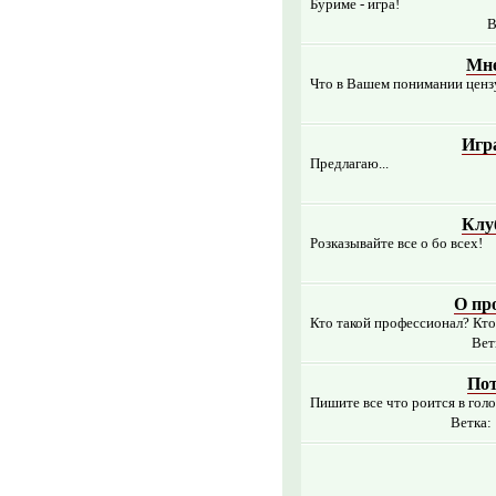
Буриме - игра!
В
Мне
Что в Вашем понимании цензур
Игр
Предлагаю...
Клу
Розказывайте все о бо всех!
О пр
Кто такой профессионал? Кто
Вет
Пот
Пишите все что роится в голов
Ветка: