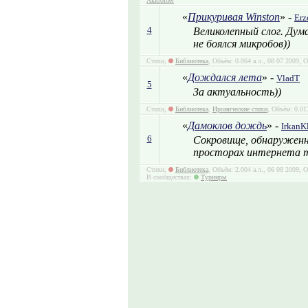
Akkroider
«
Прикуривая Winston
» -
Erz
4
Великолепный слог. Дум
не боялся микробов))
Стихи,
Библиотека
, Объём: 0.064 а.л., 08 07 2009, 
«
Дождался лета
» -
VladT
5
За актуальность))
Стихи,
Библиотека
,
Иронические стихи
, Объём: 0.01
«
Дамоклов дождь
» -
IrkanK
6
Сокровище, обнаруженн
просторах интернета т
Стихи,
Библиотека
, Объём: 2.004 а.л., 06 08 2009, 
В сообществах:
Турниры