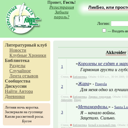
Привет,
Гость
!
Регистрация
ЛикБез, или прос
Забыли
пароль?
Логин:
— Входить ав
Литературный клуб
Новости
Akkroider
Клубные Хроники
Библиотека
«
Королевы не ездят в ма
Разделы
1
Гармония грусти и глуб
Случайное
Лента отзывов
Стихи,
Библиотека
, Объём: 0.024 а.л., 30 04 2009, 
Сообщества
«
Жара
» -
Fragola
Дискуссии
2
Для меня одно из лучши
Найти Автора
Дневники
Стихи,
Библиотека
,
Лирика: городская
, Объём: 0.02
Akkroider
,
Dingo
«
Метаморфозы.
» -
Santa Lu
Летняя ночь коротка.
Засверкали на гусенице
3
Я – начало войны.
Капли рассветной росы.
Зацепило. Сильно.
Бусон
Стихи,
Библиотека
,
Белый и вольный стих
, Объём: 