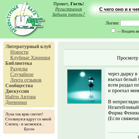
Привет,
Гость
!
Регистрация
С чего оно и к ч
Забыли пароль?
Логин:
— Входить ав
Литературный клуб
Новости
Клубные Хроники
Просмотр
Библиотека
Разделы
через дырку в
Случайное
въехал белый 
Лента отзывов
всем раздал п
Сообщества
и проехал мимо
Дискуссии
Найти Автора
В неприглядн
Дневники
Незатейливый
Фирма Феникс
Луна так ярко светит!
(Если свяжешь 
Столкнулся вдруг со мной
Слепец - и засмеялся...
Бусон