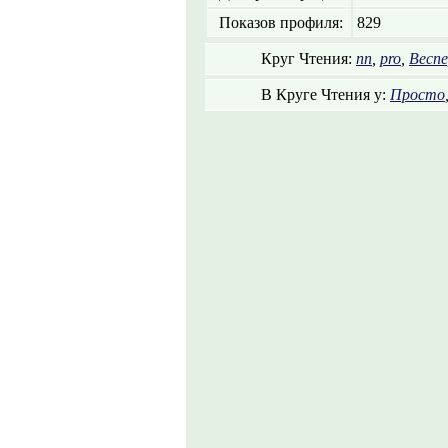
Показов профиля:
829
Круг Чтения:
nn
,
pro
,
Весп
В Круге Чтения у:
Просто