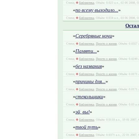
Стихи,
Библиотека
, Объём: 0.023 а.л., 02 06 2008, 
«
по всему выходило...
»
Стихи,
Библиотека
, Объём: 0.034 а.л., 03 06 2008, 
Остал
«
Серебряные ночи
»
Стихи,
Библиотека
,
Просто о жизни
, Объём: 0.0357 
«
Памяти...
»
Стихи,
Библиотека
,
Просто о жизни
, Объём: 0.0249 
«
без названия
»
Стихи,
Библиотека
,
Просто о жизни
, Объём: 0.0171 
«
причины для...
»
Стихи,
Библиотека
,
Просто о жизни
, Объём: 0.0171 
«
стекольщики
»
Стихи,
Библиотека
,
Просто о жизни
, Объём: 0.03 а.
«
эй, вы!
»
Стихи,
Библиотека
, Объём: 0.0118 а.л., 19 01 2007,
«
твой путь
»
Стихи,
Библиотека
, Объём: 0.0371 а.л., 22 01 2007