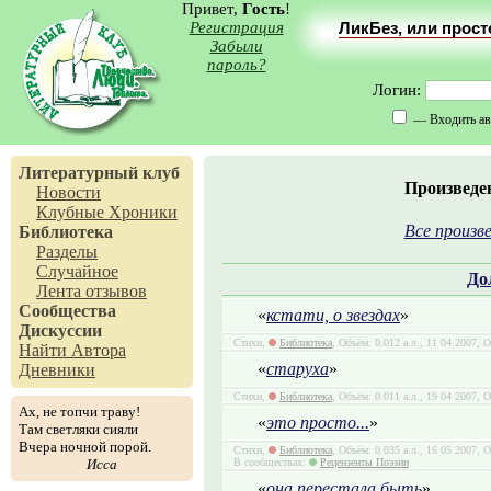
Привет,
Гость
!
Регистрация
ЛикБез, или прос
Забыли
пароль?
Логин:
— Входить ав
Литературный клуб
Произведе
Новости
Клубные Хроники
Все произве
Библиотека
Разделы
Случайное
До
Лента отзывов
Сообщества
«
кстати, о звездах
»
Дискуссии
Стихи,
Библиотека
, Объём: 0.012 а.л., 11 04 2007, 
Найти Автора
«
старуха
»
Дневники
Стихи,
Библиотека
, Объём: 0.011 а.л., 19 04 2007, 
Ах, не топчи траву!
«
это просто...
»
Там светляки сияли
Вчера ночной порой.
Стихи,
Библиотека
, Объём: 0.035 а.л., 16 05 2007, 
Исса
В сообществах:
Рецензенты Поэзии
«
она перестала быть
»