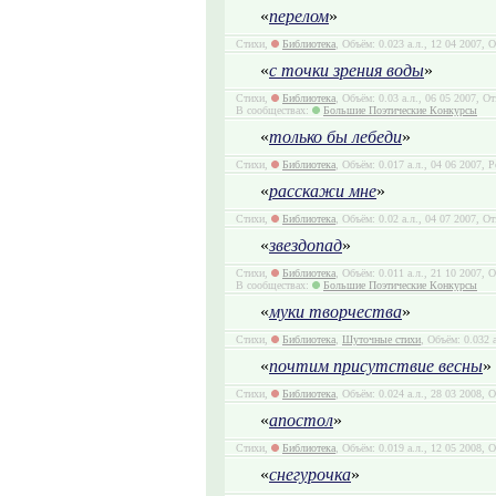
«
перелом
»
Стихи,
Библиотека
, Объём: 0.023 а.л., 12 04 2007, 
«
с точки зрения воды
»
Стихи,
Библиотека
, Объём: 0.03 а.л., 06 05 2007, О
В сообществах:
Большие Поэтические Конкурсы
«
только бы лебеди
»
Стихи,
Библиотека
, Объём: 0.017 а.л., 04 06 2007, Р
«
расскажи мне
»
Стихи,
Библиотека
, Объём: 0.02 а.л., 04 07 2007, О
«
звездопад
»
Стихи,
Библиотека
, Объём: 0.011 а.л., 21 10 2007, 
В сообществах:
Большие Поэтические Конкурсы
«
муки творчества
»
Стихи,
Библиотека
,
Шуточные стихи
, Объём: 0.032 
«
почтим присутствие весны
»
Стихи,
Библиотека
, Объём: 0.024 а.л., 28 03 2008, 
«
апостол
»
Стихи,
Библиотека
, Объём: 0.019 а.л., 12 05 2008, 
«
снегурочка
»