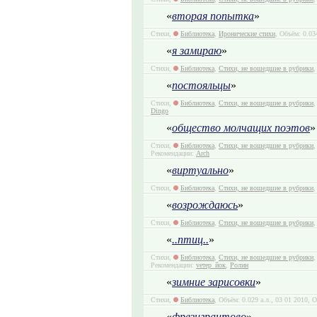
«
вторая попытка
»
Стихи,
Библиотека
,
Иронические стихи
, Объём: 0.03
«
я замираю
»
Стихи,
Библиотека
,
Стихи, не вошедшие в рубрики
,
«
постояльцы
»
Стихи,
Библиотека
,
Стихи, не вошедшие в рубрики
,
Dingo
«
общество молчащих поэтов
»
Стихи,
Библиотека
,
Стихи, не вошедшие в рубрики
,
Рекомендации:
Arch
«
виртуально
»
Стихи,
Библиотека
,
Стихи, не вошедшие в рубрики
,
«
возрождаюсь
»
Стихи,
Библиотека
,
Стихи, не вошедшие в рубрики
,
«
..птиц..
»
Стихи,
Библиотека
,
Стихи, не вошедшие в рубрики
,
Рекомендации:
vетер_йок
,
Ролин
«
зимние зарисовки
»
Стихи,
Библиотека
, Объём: 0.029 а.л., 03 01 2010, 
«
фрезигрантово
»