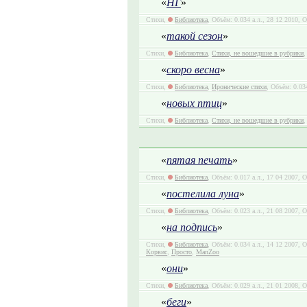
«
НГ
»
Стихи,
Библиотека
, Объём: 0.034 а.л., 28 12 2010, 
«
такой сезон
»
Стихи,
Библиотека
,
Стихи, не вошедшие в рубрики
,
«
скоро весна
»
Стихи,
Библиотека
,
Иронические стихи
, Объём: 0.03
«
новых птиц
»
Стихи,
Библиотека
,
Стихи, не вошедшие в рубрики
,
«
пятая печать
»
Стихи,
Библиотека
, Объём: 0.017 а.л., 17 04 2007, 
«
постелила луна
»
Стихи,
Библиотека
, Объём: 0.023 а.л., 21 08 2007, 
«
на подпись
»
Стихи,
Библиотека
, Объём: 0.034 а.л., 14 12 2007,
Корвис
,
Просто
,
ManZoo
«
они
»
Стихи,
Библиотека
, Объём: 0.029 а.л., 21 01 2008, 
«
беги
»