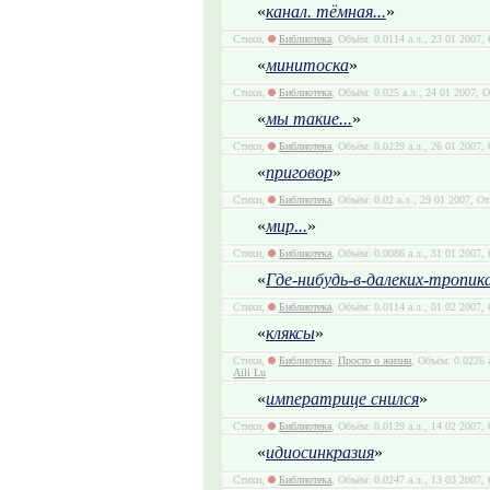
«
канал. тёмная...
»
Стихи,
Библиотека
, Объём: 0.0114 а.л., 23 01 2007,
«
минитоска
»
Стихи,
Библиотека
, Объём: 0.025 а.л., 24 01 2007, 
«
мы такие...
»
Стихи,
Библиотека
, Объём: 0.0229 а.л., 26 01 2007,
«
приговор
»
Стихи,
Библиотека
, Объём: 0.02 а.л., 29 01 2007, О
«
мир...
»
Стихи,
Библиотека
, Объём: 0.0086 а.л., 31 01 2007,
«
Где-нибудь-в-далеких-тропик
Стихи,
Библиотека
, Объём: 0.0114 а.л., 01 02 2007,
«
кляксы
»
Стихи,
Библиотека
,
Просто о жизни
, Объём: 0.0226 
Aili Lu
«
императрице снился
»
Стихи,
Библиотека
, Объём: 0.0129 а.л., 14 02 2007,
«
идиосинкразия
»
Стихи,
Библиотека
, Объём: 0.0247 а.л., 13 03 2007,