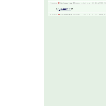
Стихи,
Библиотека
, Объём: 0.023 а.л., 05 05 2008, 
«
прошлое
»
Стихи,
Библиотека
, Объём: 0.034 а.л., 11 05 2008, 