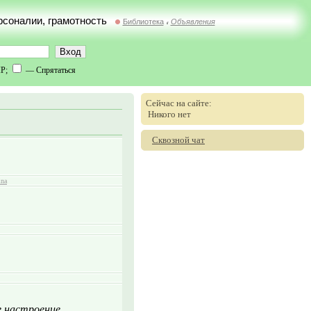
ерсоналии, грамотность
Библиотека
Объявления
//
IP;
— Спрятаться
Сейчас на сайте:
Никого нет
Сквозной чат
ina
е настроение.