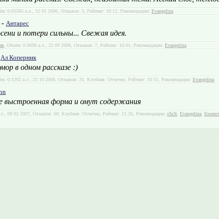
ём: 0.05585 а.л., 12 01 2006, Отзывов: 3, Рейтинг: 10.12, Рекомендации:
Evangelina
 -
Антарес
сени и потери сильны... Свежая идея.
ая
, Объём: 0.0698 а.л., 22 09 2006, Отзывов: 7, Рейтинг: 10.01, Рекомендации:
Evangelina
-
Ал Коперник
ор в одном рассказе :)
ём: 0.1202 а.л., 22 10 2006, Отзывов: 31, Клубная: Отлично, Рейтинг: 10.51, Рекомендации:
Evangelina
nn
 выстроенная форма и омут содержания
.л., 08 02 2007, Отзывов: 60, Клубная: Отлично, Рейтинг: 11.26, Рекомендации:
r3s3t
,
Evangelina
,
Essenc