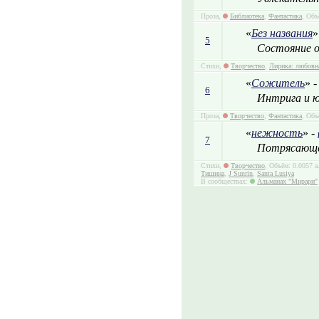
Проза,
Библиотека
,
Фантастика
, Объ
«
Без названия
»
5
Состояние о
Стихи,
Творчество
,
Лирика: любовн
«
Сожитель
» 
6
Интрига и юм
Проза,
Творчество
,
Фантастика
, Объ
«
нежность
» -
7
Потрясающе
Стихи,
Творчество
, Объём: 0.0057 а
Тишина
,
J Sunrin
,
Santa Lusiya
В сообществах:
Альманах "Мирари"