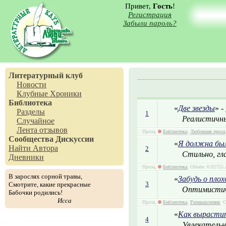
Привет,
Гость
!
Регистрация
Забыли пароль?
Литературный клуб
Новости
Клубные Хроники
Библиотека
«
Две звезды
» -
Разделы
1
Реалистичный
Случайное
Лента отзывов
Проза,
Библиотека
,
Любовная проза
Сообщества
Дискуссии
«
Я должна бы
Найти Автора
2
Стильно, гла
Дневники
Проза,
Библиотека
, Объём: 0.02755 
В зарослях сорной травы,
«
Забудь о пло
3
Смотрите, какие прекрасные
Оптимистичн
Бабочки родились!
Исса
Проза,
Библиотека
,
Размышления
, 
«
Как вырасти
4
Увлекательн