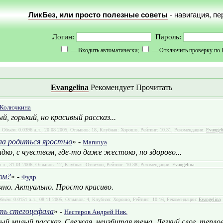
ЛикБез, или просто полезные советы
- навигация, п
Логин:
Пароль:
— Входить автоматически;
— Отключить проверку по 
Evangelina
Рекомендует Прочитать
Колючкина
, горький, но красивый рассказ...
, Объём: 0.0396 а.л., 20 08 2005, Отзывов: 18, Клубная: Хорошо, Рейтинг: 10.31, Рекомендации:
Evangel
ла родиться яростью
» -
Marunya
дко, с чувством, где-то даже жестоко, но здорово...
а.л., 31 01 2006, Отзывов: 12, Клубная: Отлично, Рейтинг: 10.38, Рекомендации:
Evangelina
хом?
» -
Фудр
о. Актуально. Просто красиво.
Объём: 0.0151 а.л., 08 11 2005, Отзывов: 4, Клубная: Хорошо, Рейтинг: 10.16, Рекомендации:
Evangelina
ть стегоцефала
» -
Нестеров Андрей Ник.
ый милый рассказ. Свежая, неизбитая тема. Легкий слог, тепло