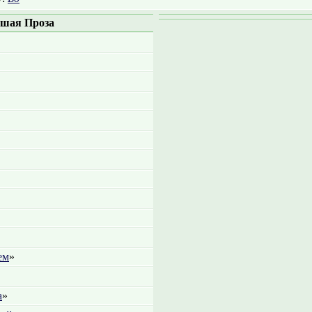
шая Проза
ем
»
а
»