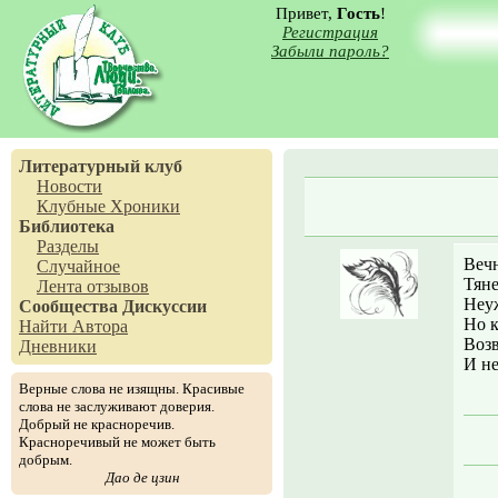
Привет,
Гость
!
Регистрация
Забыли пароль?
Литературный клуб
Новости
Клубные Хроники
Библиотека
Разделы
Вечн
Случайное
Тяне
Лента отзывов
Неуж
Сообщества
Дискуссии
Но к
Найти Автора
Возв
Дневники
И не
Верные слова не изящны. Красивые
слова не заслуживают доверия.
Добрый не красноречив.
Красноречивый не может быть
добрым.
Дао де цзин