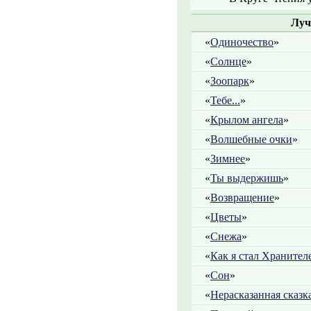
Луч
«
Одиночество
»
«
Солнце
»
«
Зоопарк
»
«
Тебе...
»
«
Крылом ангела
»
«
Волшебные очки
»
«
Зимнее
»
«
Ты выдержишь
»
«
Возвращение
»
«
Цветы
»
«
Снежа
»
«
Как я стал Хранител
«
Сон
»
«
Нерасказанная сказк