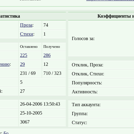
атистика
Коэффициенты и
Проза
:
74
Стихи
:
1
Голосов за:
Оставлено
Получено
225
286
ению
:
29
12
Отклик, Проза:
231 / 69
710 / 323
Отклик, Стихи:
5
Популярность:
:
27
Активность:
26-04-2006 13:50:43
Тип аккаунта:
25-10-2005
Группа:
3067
Статус:
у:
Бо