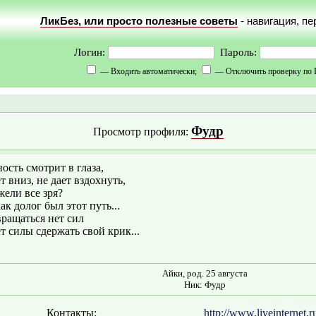
ЛикБез, или просто полезные советы
- навигация, п
Логин:
Пароль:
— Входить автоматически;
— Отключить проверку по 
Фудр
Просмотр профиля:
ость смотрит в глаза,
т вниз, не дает вздохнуть,
ели все зря?
ак долог был этот путь...
ращаться нет сил
т силы сдержать свой крик...
Айки, род. 25 августа
Ник: Фудр
Контакты:
http://www.liveinternet.r