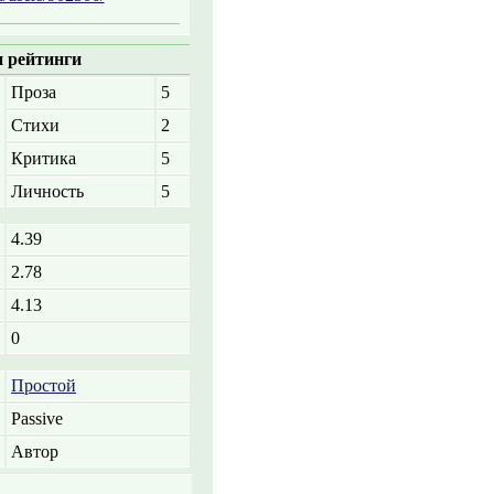
 рейтинги
Проза
5
Стихи
2
Критика
5
Личность
5
4.39
2.78
4.13
0
Простой
Passive
Автор