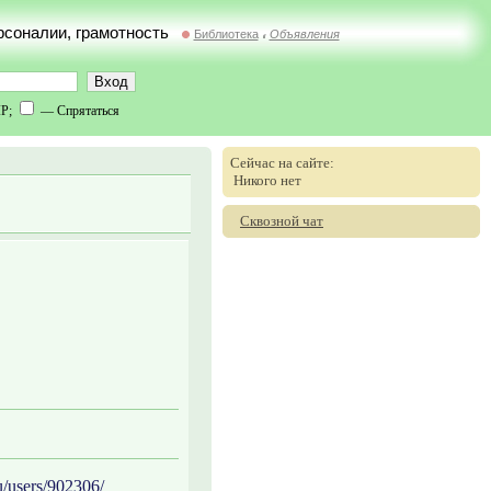
ерсоналии, грамотность
Библиотека
Объявления
//
IP;
— Спрятаться
Сейчас на сайте:
Никого нет
Сквозной чат
u/users/902306/