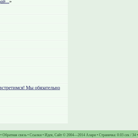
ай...
»
встретимся! Мы обязательно
•
Обратная связь
•
Ссылки
•
Идея
,
Сайт
© 2004—2014
Алари
• Страничка: 0.03 сек / 34 •