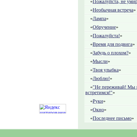
«
Пожалуйста, не умир
«
Необычная встреча
»
«
Лампа
»
«
Обручение
»
«
Пожалуйста!
»
«
Время для подвига
»
«
Забудь о плохом?
»
«
Мысли
»
«
Твоя улыбка
»
«
Люблю!
»
«
"Не переживай! Мы 
встретимся!"
»
«
Руки
»
«
Окно
»
«
Последнее письмо
»