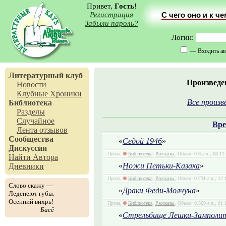
Привет,
Гость
!
Регистрация
С чего оно и к ч
Забыли пароль?
Логин:
— Входить ав
Литературный клуб
Произведе
Новости
Клубные Хроники
Все произв
Библиотека
Разделы
Случайное
Вре
Лента отзывов
Сообщества
«
Седой 1946
»
Дискуссии
Проза,
Библиотека
,
Рассказы
, Объём: 0.6 а.л., 08 1
Найти Автора
«
Ножи Петьки-Казака
»
Дневники
Проза,
Библиотека
,
Рассказы
, Объём: 0.731 а.л., 12
Слово скажу —
«
Драки Феди-Молчуна
»
Леденеют губы.
Осенний вихрь!
Проза,
Библиотека
,
Рассказы
, Объём: 0.569 а.л., 01
Басё
«
Стрельбище Лешки-Замполи