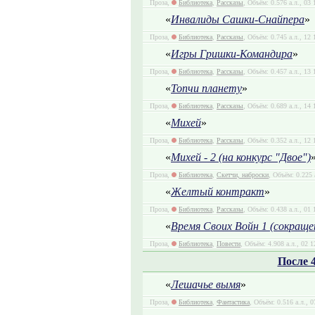
Проза,
Библиотека
,
Рассказы
, Объём: 0.576 а.л., 03
«
Инвалиды Сашки-Снайпера
»
Проза,
Библиотека
,
Рассказы
, Объём: 0.745 а.л., 12
«
Игры Гришки-Командира
»
Проза,
Библиотека
,
Рассказы
, Объём: 0.457 а.л., 13
«
Топчи планету
»
Проза,
Библиотека
,
Рассказы
, Объём: 0.689 а.л., 14 
«
Михей
»
Проза,
Библиотека
,
Рассказы
, Объём: 0.352 а.л., 12
«
Михей - 2 (на конкурс "Двое")
Проза,
Библиотека
,
Скетчи, наброски
, Объём: 0.225 
«
Желтый контракт
»
Проза,
Библиотека
,
Рассказы
, Объём: 0.438 а.л., 01
«
Время Своих Войн 1 (сокраще
Проза,
Библиотека
,
Повести
, Объём: 4.908 а.л., 02 
После 
«
Лешачье вымя
»
Проза,
Библиотека
,
Фантастика
, Объём: 0.516 а.л., 