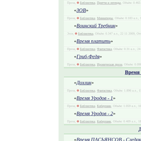
Проза,
Библиотека
,
Притчи и легенды
, Объём: 0.465
«
ЗОВ
»
Проза,
Библиотека
,
Миниатюры
, Объём: 0.183 а.л.,
«
Воинский Требник
»
Эссе,
Библиотека
, Объём: 0.347 а.л., 22 11 2009, От
«
Время платить
»
Проза,
Библиотека
,
Фантастика
, Объём: 0.31 а.л., 2
«
Гриб-Федя
»
Проза,
Библиотека
,
Ироническая проза
, Объём: 0.09
Время
«
Дохлик
»
Проза,
Библиотека
,
Фантастика
, Объём: 1.896 а.л., 
«
Время Уродов - 1
»
Проза,
Библиотека
,
Киберпанк
, Объём: 1.059 а.л., 1
«
Время Уродов - 2
»
Проза,
Библиотека
,
Киберпанк
, Объём: 0.409 а.л., 1
«
Время ПАСЬЯНСОВ - Следак