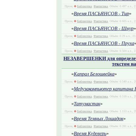
Проза,
Библиотека
,
Фантастика
, Объём: 0.497 а.л., 
«
Время ПАСЬЯНСОВ - Тир
»
Проза,
Библиотека
,
Фантастика
, Объём: 0.605 а.л., 
«
Время ПАСЬЯНСОВ - Шнур
»
Проза,
Библиотека
,
Фантастика
, Объём: 0.29 а.л., 2
«
Время ПАСЬЯНСОВ - Пруха
Проза,
Библиотека
,
Фантастика
, Объём: 0.504 а.л., 
НЕЗАВЕРШЕНКИ для определения
текстом на
«
Капрал Белошвейка
»
Проза,
Библиотека
,
Фантастика
, Объём: 0.549 а.л., 
«
Медузакомпьютер капитана 
Проза,
Библиотека
,
Фантастика
, Объём: 0.518 а.л., 
«
Татумастак
»
Проза,
Библиотека
,
Фантастика
, Объём: 1.153 а.л., 
«
Время Темных Лошадок
»
Проза,
Библиотека
,
Фантастика
, Объём: 0.281 а.л., 
«
Время Кудеверь
»