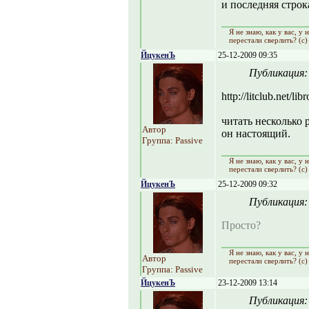
и последняя строка
Я не знаю, как y вас, y
перестали сверлить? (с)
ЙцукенЪ
25-12-2009 09:35
Публикация
http://litclub.net/li
читать несколько 
Автор
он настоящий.
Группа: Passive
Я не знаю, как y вас, y
перестали сверлить? (с)
ЙцукенЪ
25-12-2009 09:32
Публикация
Просто?
Я не знаю, как y вас, y
Автор
перестали сверлить? (с)
Группа: Passive
ЙцукенЪ
23-12-2009 13:14
Публикация