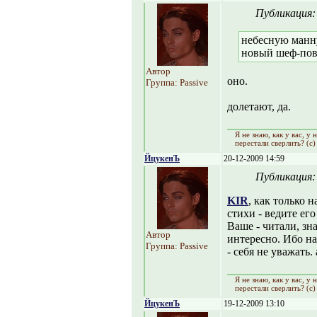
Публикация
небесную манн
новый шеф-пова
Автор
оно.
Группа: Passive
долетают, да.
Я не знаю, как y вас, y
перестали сверлить? (с)
ЙцукенЪ
20-12-2009 14:59
Публикация
KIR
, как только 
стихи - ведите ег
Ваше - читали, зн
Автор
интересно. Ибо н
Группа: Passive
- себя не уважать.
Я не знаю, как y вас, y
перестали сверлить? (с)
ЙцукенЪ
19-12-2009 13:10