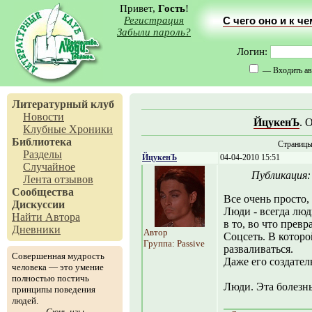
Привет,
Гость
!
Регистрация
С чего оно и к ч
Забыли пароль?
Логин:
— Входить ав
Литературный клуб
Новости
ЙцукенЪ
. 
Клубные Хроники
Библиотека
Страниц
Разделы
ЙцукенЪ
04-04-2010 15:51
Случайное
Публикация
Лента отзывов
Сообщества
Все очень просто
Дискуссии
Люди - всегда люд
Найти Автора
в то, во что прев
Дневники
Автор
Соцсеть. В которо
Группа: Passive
разваливаться.
Совершенная мудрость
Даже его создатель
человека — это умение
полностью постичь
Люди. Эта болезнь 
принципы поведения
людей.
Сюнь-цзы