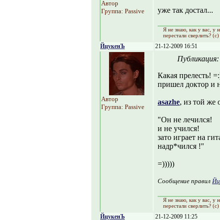
Автор
уже так достал...
Группа: Passive
Я не знаю, как y вас, y
перестали сверлить? (с)
ЙцукенЪ
21-12-2009 16:51
Публикация
Какая прелесть! =:
пришел доктор и н
Автор
asazhe
, из той же
Группа: Passive
"Он не лечился!
и не учился!
зато играет на гит
надр*чился !"
=)))))
Сообщение правил
Йц
Я не знаю, как y вас, y
перестали сверлить? (с)
ЙцукенЪ
21-12-2009 11:25