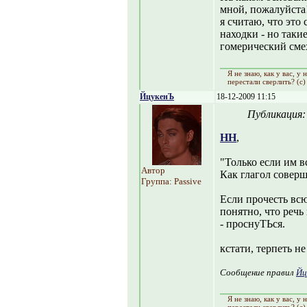
мной, пожалуйста
я считаю, что это
находки - но таки
гомерический сме
Я не знаю, как y вас, y
перестали сверлить? (с)
ЙцукенЪ
18-12-2009 11:15
Публикация
НН
,
"Только если им в
Автор
Как глагол соверш
Группа: Passive
Если прочесть всю
понятно, что речь
- проснуТЬся.
кстати, терпеть не
Сообщение правил
Йц
Я не знаю, как y вас, y