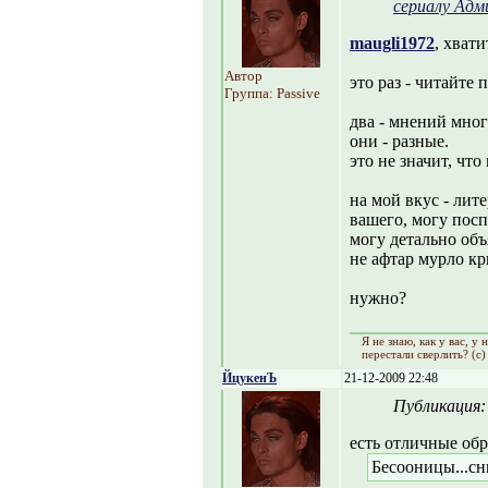
сериалу Адм
maugli1972
, хват
Автор
это раз - читайте 
Группа: Passive
два - мнений мног
они - разные.
это не значит, чт
на мой вкус - лит
вашего, могу посп
могу детально объ
не афтар мурло кр
нужно?
Я не знаю, как y вас, y
перестали сверлить? (с)
ЙцукенЪ
21-12-2009 22:48
Публикация
есть отличные обр
Бесооницы...сны