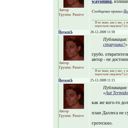
wayoming
, излиш
Автор
Сообщение правил
Йц
Группа: Passive
Я не знаю, как y вас, y
перестали сверлить? (с)
ЙцукенЪ
28-12-2009 11:59
Публикация
старушка?
»
грубо. отвратител
автор - не достоин
Автор
Группа: Passive
Я не знаю, как y вас, y
перестали сверлить? (с)
ЙцукенЪ
25-12-2009 11:15
Публикация
«
Aut Termido
как же кого-то до
Автор
план Даллеса не с
Группа: Passive
гротескно.