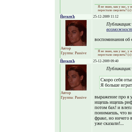
Я не знаю, как y вас, y
перестали сверлить? (с)
ЙцукенЪ
25-12-2009 11:12
Публикация
возможнос
воспоминания об о
Автор
Я не знаю, как y вас, y
Группа: Passive
перестали сверлить? (с)
ЙцукенЪ
25-12-2009 09:40
Публикация
Скоро себя оты
Я больше играть
Автор
выражение про я у
Группа: Passive
ищешь ищешь рифму
потом бах! и влеп
понимаешь, что ви
фраке, но ничего в
уже сказали!...