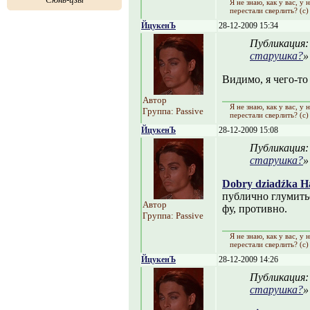
Я не знаю, как y вас, y
перестали сверлить? (с)
ЙцукенЪ
28-12-2009 15:34
Публикация
старушка?
»
Видимо, я чего-то
Автор
Я не знаю, как y вас, y
Группа: Passive
перестали сверлить? (с)
ЙцукенЪ
28-12-2009 15:08
Публикация
старушка?
»
Dobry dziadźka H
публично глумить
Автор
фу, противно.
Группа: Passive
Я не знаю, как y вас, y
перестали сверлить? (с)
ЙцукенЪ
28-12-2009 14:26
Публикация
старушка?
»