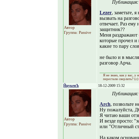
Публикация
Lezer
, заметьте, 
вызвать на разгов
отвечает. Раз ему 
Автор
защитник??
Группа: Passive
Меня раздражают 
которые прочел и 
какие то пару слов
не было и в мысля
разговор Арча.
Я не знаю, как y вас, y
перестали сверлить? (с)
ЙцукенЪ
18-12-2009 15:32
Публикация
Arch
, позвольте н
Ну пожалуйста, 
Я читаю ваши отз
Автор
И везде просто: "
Группа: Passive
или "Отличный ст
На каком основани