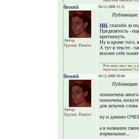
перестали сверлить? (с)
ЙцукенЪ
18-12-2009 11:11
Публикация
НН
, спасибо за п
Предвзятость - ещ
критикнуть.
Автор
Ну и кроме того, 
Группа: Passive
А тут в тексте - т
вполне себе понят
Я не знаю, как y вас, y
перестали сверлить? (с)
ЙцукенЪ
18-12-2009 10:44
Публикация
оооооочень много
ооооочень лоскутн
для затычек слова 
Автор
Группа: Passive
ну и длинно ОЧЕ
а в названии см
нормальные...