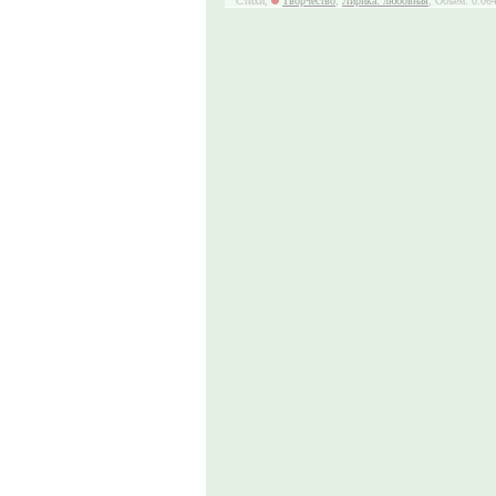
Стихи,
Творчество
,
Лирика: любовная
, Объём: 0.064