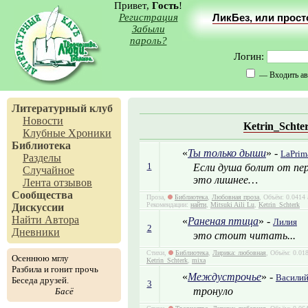
Привет,
Гость
!
Регистрация
ЛикБез, или прос
Забыли
пароль?
Логин:
— Входить ав
Литературный клуб
Новости
Ketrin_Schte
Клубные Хроники
Библиотека
«
Ты только дыши
» -
LaPrim
Разделы
1
Если душа болит от пер
Случайное
это лишнее…
Лента отзывов
Сообщества
Проза,
Библиотека
,
Любовная проза
, Объём: 0.0414 
Рекомендации:
найти
,
Mitsuki Aili Lu
,
Ketrin_Schterk
Дискуссии
Найти Автора
«
Раненая птица
» -
Лилия
2
Дневники
это стоит читать...
Стихи,
Библиотека
,
Лирика: любовная
, Объём: 0.018
Осеннюю мглу
Ketrin_Schterk
,
mixa
Разбила и гонит прочь
«
Междустрочье
» -
Васили
Беседа друзей.
3
тронуло
Басё