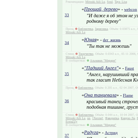
Рекомендации:
Mitsuki Aili Lu
,
Soul
,
Taya_Lisa
«
Прощай, дерево
» -
webcon
33
"И даже я об этом не у
родному дереву"
Проза,
Библиотека
,
Зарисовка
, Объём: 0.03875 а.л.,
Mitsuki Aili Lu
«
Юная
» -
der_жизнь
34
"Ты так не можешь"
Стихи,
Творчество
, Объём: 0.0343 а.л., 05 11 2006
Mitsuki Aili Lu
В сообществах:
Альманах "Мирари"
«
"Падший Ангел"
» -
Faust
35
"Ангел, нарушивший пр
так гласит Небесная К
Проза,
Библиотека
, Объём: 0.205 а.л., 02 04 2007, 
«
Она танцевала
» -
Flame
36
красивый танец строчек:
подобная тишине, грусть
Стихи,
Библиотека
, Объём: 0.044 а.л., 10 04 2007,
Mitsuki Aili Lu
,
nn
,
†Хелли†
,
Фаворитка
,
Кицунэ Ли
,
EcstaZZy
В сообществах:
Альманах "Мирари"
«
Радуга
» -
Астрид
37