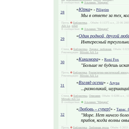
В сообществах:
Альманах "Мирари"
«
Юрка
» -
Piligrim
28
Мы в ответе за тех, ко
Проза,
Библиотека
,
, Объём: 0.11375 а.л., 23 06 20
Aili Lu
,
ocker
В сообществах:
Альманах "Мирари"
«
Один родной, другой люб
29
Интересный треугольник
Стихи,
Библиотека
,
Лирика: любовная
, Объём: 0.021
Рекомендации:
Mitsuki Aili Lu
«
Кикимора
» -
Roni Fox
30
"Больше не будешь иск
Проза,
Библиотека
,
Реалистично-мистический эпизод
Рекомендации:
Mitsuki Aili Lu
«
Взгляд осени
» -
Алура
31
...разноликий, шуршащий
Стихи,
Библиотека
,
Описание
, Объём: 0.0286 а.л., 
Mitsuki Aili Lu
В сообществах:
Альманах "Мирари"
«
Любовь – супер!
» -
Тарас_
32
"Море. Нет ничего боле
прибоя, когда волны омы
Проза,
Библиотека
,
Любовная проза
, Объём: 0.2653 