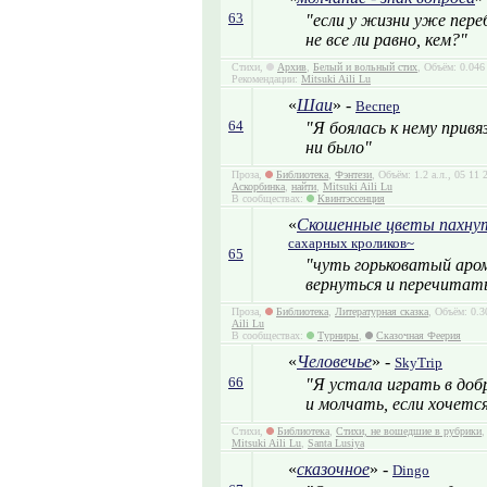
63
"если у жизни уже пере
не все ли равно, кем?"
Стихи,
Архив
,
Белый и вольный стих
, Объём: 0.046
Рекомендации:
Mitsuki Aili Lu
«
Шаи
» -
Веспер
64
"Я боялась к нему прив
ни было"
Проза,
Библиотека
,
Фэнтези
, Объём: 1.2 а.л., 05 11
Аскорбинка
,
найти
,
Mitsuki Aili Lu
В сообществах:
Квинтэссенция
«
Скошенные цветы пахнут
сахарных кроликов~
65
"чуть горьковатый аро
вернуться и перечитат
Проза,
Библиотека
,
Литературная сказка
, Объём: 0.3
Aili Lu
В сообществах:
Турниры
,
Сказочная Феерия
«
Человечье
» -
SkyTrip
66
"Я устала играть в доб
и молчать, если хочетс
Стихи,
Библиотека
,
Стихи, не вошедшие в рубрики
,
Mitsuki Aili Lu
,
Santa Lusiya
«
сказочное
» -
Dingo