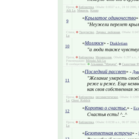
Проза,
Библиотека
, Объём: 0.0557 а.л., 24 10 2006
Aili Lu
,
Мишель
,
Kinara
«
Крылатое одиночество
»
9
"Неужели перелет крыла
Стихи,
Творчество
,
Лирика: любовная
, Объём: 0.04
Lu
«
Моллюск
» -
Diakletian
10
"а люди также чувству
Проза,
Библиотека
,
Меланхолия
, Объём: 0.297 а.л.
Рекомендации:
Mitsuki Aili Lu
В сообществах:
Альманах "Мирари"
,
Сказочная Ф
«
Последний рассвет
» -
Дми
"Желание умереть свое
11
реже и реже. Еще немн
как своя собственная ж
Проза,
Библиотека
,
пессимистическое
, Объём: 0.1209
Lu
,
Ghost_Riddick
«
Коротко о счастье.
» -
Ec
12
Счастья есть! ^_^
Проза,
Библиотека
, Объём: 0.0238 а.л., 06 07 2006
Lu
«
Безответная встреча
» -
13