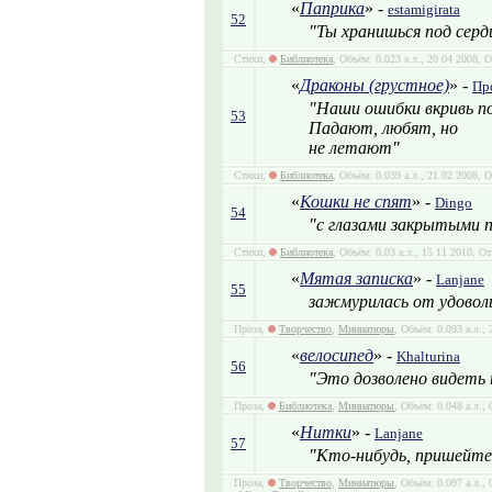
«
Паприка
» -
estamigirata
52
"Ты хранишься под сердц
Стихи,
Библиотека
, Объём: 0.023 а.л., 20 04 2008, 
«
Драконы (грустное)
» -
Пр
"Наши ошибки вкривь 
53
Падают, любят, но
не летают"
Стихи,
Библиотека
, Объём: 0.039 а.л., 21 02 2008, 
«
Кошки не спят
» -
Dingo
54
"с глазами закрытыми 
Стихи,
Библиотека
, Объём: 0.03 а.л., 15 11 2010, О
«
Мятая записка
» -
Lanjane
55
зажмурилась от удоволь
Проза,
Творчество
,
Миниатюры
, Объём: 0.093 а.л.,
«
велосипед
» -
Khalturina
56
"Это дозволено видеть 
Проза,
Библиотека
,
Миниатюры
, Объём: 0.048 а.л.,
«
Нитки
» -
Lanjane
57
"Кто-нибудь, пришейте
Проза,
Творчество
,
Миниатюры
, Объём: 0.097 а.л.,