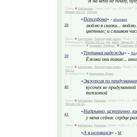
"Я на небо не пойду, бу
Стихи,
Библиотека
, Объём: 0.017 а.л., 03 04 2007,
Mitsuki Aili Lu
,
†Хелли†
«
Персефона
» -
aloorpro
38
люблю я сказки... люблю.
цветные; и слишком ча
Проза,
Творчество
,
Литературная сказка
, Объём: 0.5
Рекомендации:
Mitsuki Aili Lu
,
pro
,
найти
,
Мадам Ко
,
В сообществах:
Альманах "Мирари"
,
Сказочная Ф
«
Тропинка надежды
» -
Анд
39
Ёжики они такие... ино
Проза,
Библиотека
,
Литературная сказка
, Объём: 0.1
Aili Lu
В сообществах:
Рецензенты Прозы
«
Экскурсия по придуманно
40
кусочек не придуманной
теплотой
Проза,
Библиотека
,
Рассказы
, Объём: 0.101 а.л., 28
Mitsuki Aili Lu
«
Надрывно, истерично, вз
41
у меня сейчас сердце ра
Проза,
Библиотека
,
Рассказы
, Объём: 0.182 а.л., 27
«
А я целовался
» -
M