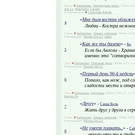
Проза,
Библиотека
,
Литературная сказка
, Объём: 0.1
Aili Lu
,
Фаворитка
,
Lanjane
В сообществах:
Сказочная Феерия
«
Мне дым костра оближе
4
Любви - Костра нежное 
Стихи,
Библиотека
,
Лирика: любовная
, Объём: 0.04
Рекомендации:
Mitsuki Aili Lu
,
найти
«
Как же ты далеко
» -
Бо
5
Если бы Ангелы - Хранит
именно это "сотворилось
Эссе,
Библиотека
,
Любовная проза
, Объём: 0.215 а.
Рекомендации:
Mitsuki Aili Lu
«
Первый день 96-й недели
6
Попало, как нож, под с
слабости мести и откры
Эссе,
Библиотека
,
Бредятина
, Объём: 0.06 а.л., 11 
Кицунэ Ли
«
Другу
» -
Саша Боль
7
Жить друг у друга в сер
Стихи,
Библиотека
,
Лирика: любовная
, Объём: 0.03
Рекомендации:
Mitsuki Aili Lu
«
Не умеет плакать..
» -
Са
8
...екнуло что-то в груди.