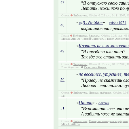
47
"Я отпускаю свою сини
Летать нежинкою по лу
Стихи,
Библиотека
, Объём: 0.023 а.л., 01 11 2007, 
«
«ДС № 666»
» -
grisha1974
48
няфзашибенная реализк
Проза,
Библиотека
,
Рассказы
, Объём: 0.241 а.л., 06
Mitsuki Aili Lu
,
Чорний Скіф (ЧеС)
,
Павел Алексеенко
«
Казнить нельзя миловать
49
"Я опоздала или рано?..
Так где же ставить зап
Стихи,
Творчество
, Объём: 0.025 а.л., 08 02 2008, 
В сообществах:
Сказочная Феерия
«
не весеннее, утреннее, т
50
"Правду не скажешь сл
Любовь - это только чу
Стихи,
Библиотека
,
Лирика: любовная
, Объём: 0.04
Lu
«
Птица
» -
darzau
51
"Вспоминать все это н
А забыть уже не хвати
Стихи,
Библиотека
,
Стихи, не вошедшие в рубрики
,
Mitsuki Aili Lu