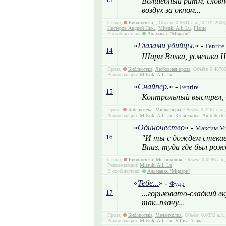
Волшебный ритм, словно
воздух за окном...
Стихи,
Библиотека
,
, Объём: 0.0641 а.л., 02 01 200
Нестеров Андрей Ник.
,
Mitsuki Aili Lu
,
Flame
В сообществах:
Альманах "Мирари"
«
Глазами убийцы.
» -
Fenrire
14
Шарм Волка, усмешка Ш
Проза,
Библиотека
,
Любовная проза
, Объём: 0.45705
Рекомендации:
Mitsuki Aili Lu
«
Снайпер.
» -
Fenrire
15
Контрольный выстрел, ч
Проза,
Библиотека
,
Миниатюры
, Объём: 0.2467 а.л.
Рекомендации:
Mitsuki Aili Lu
,
Колючкина
,
Ambidexter
«
Одиночество
» -
Максим М
16
"И ты с дождем стека
Вниз, туда где был рож
Стихи,
Библиотека
,
Меланхолия
, Объём: 0.0286 а.л
Рекомендации:
Mitsuki Aili Lu
В сообществах:
Альманах "Мирари"
«
Тебе...
» -
Фудр
17
...горьковато-сладкий вк
так..плачу...
Проза,
Библиотека
,
Меланхолия
, Объём: 0.0352 а.л.
Рекомендации:
Mitsuki Aili Lu
,
Villisa
,
Tiana