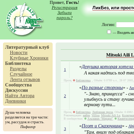
Привет,
Гость
!
Регистрация
ЛикБез, или прос
Забыли
пароль?
Логин:
— Входить ав
Литературный клуб
Новости
Mitsuki Aili 
Клубные Хроники
Библиотека
«
Девушка,которая хотела
Разделы
1
А какая надпись под т
Случайное
Лента отзывов
Проза,
Библиотека
,
, Объём: 0.0789 а.л., 28 07 200
Сообщества
«
По разные стороны
» -
Am
Дискуссии
"- Знаю, принцесса" - с
Найти Автора
2
улыбнусь и стану лучик
Дневники
верному пути...
Душа человека
Проза,
Библиотека
,
Любовная проза
, Объём: 0.6982 
Рекомендации:
найти
,
Villisa
,
Mitsuki Aili Lu
,
Колючки
разделяется на три части:
В сообществах:
Альманах "Мирари"
,
Квинтэссенц
ум, рассудок и страсть.
«
Поэт и Сказочница
» -
A
Пифагор
3
"Там, внизу под облакам