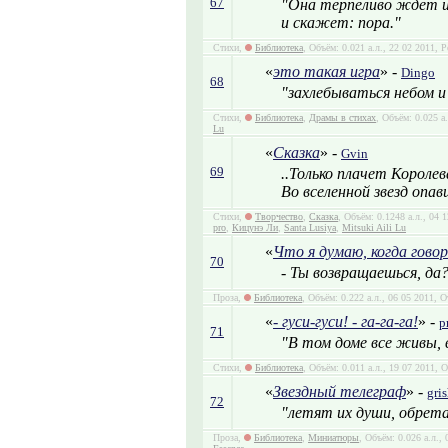
67
"Она терпеливо ждет и
и скажет: пора."
Стихи,
Библиотека
, Объём: 0.021 а.л., 22 02 2011, 
«
это такая игра
» -
Dingo
68
"захлебываться небом 
Стихи,
Библиотека
,
Драмы в стихах
, Объём: 0.025 а
Lu
«
Сказка
» -
Gvin
69
..Только плачет Королев
Во вселенной звезд опав
Стихи,
Творчество
,
Сказка
, Объём: 0.1248 а.л., 04
pro
,
Кицунэ Ли
,
Santa Lusiya
,
Mitsuki Aili Lu
«
Что я думаю, когда говор
70
- Ты возвращаешься, да
Проза,
Библиотека
, Объём: 0.222 а.л., 06 05 2011, 
«
- гуси-гуси! - га-га-га!
» -
p
71
"В том доме все живы, 
Стихи,
Библиотека
, Объём: 0.011 а.л., 19 07 2011, 
«
Звездный телеграф
» -
gri
72
"летят их души, обрета
Проза,
Библиотека
,
Миниатюры
, Объём: 0.026 а.л.,