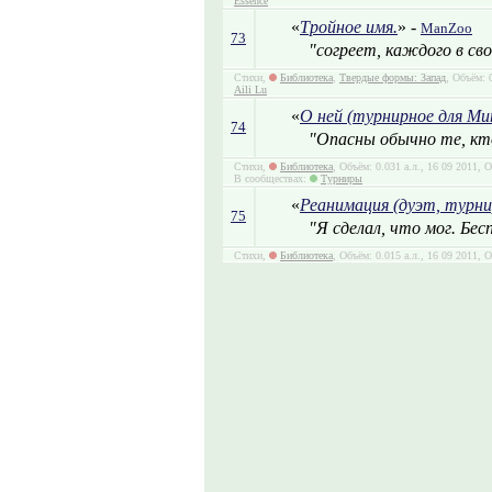
Essence
«
Тройное имя.
» -
ManZoo
73
"согреет, каждого в сво
Стихи,
Библиотека
,
Твердые формы: Запад
, Объём: 
Aili Lu
«
О ней (турнирное для М
74
"Опасны обычно те, кто
Стихи,
Библиотека
, Объём: 0.031 а.л., 16 09 2011, 
В сообществах:
Турниры
«
Реанимация (дуэт, турни
75
"Я сделал, что мог. Бес
Стихи,
Библиотека
, Объём: 0.015 а.л., 16 09 2011, 