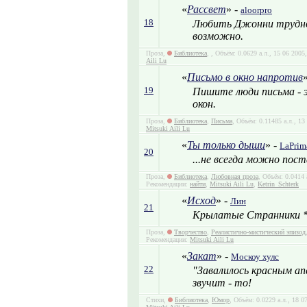
«
Рассвет
» -
aloorpro
18
Любить Джонни трудно, 
возможно.
Проза,
Библиотека
,
, Объём: 0.0629 а.л., 15 06 200
Aili Lu
«
Письмо в окно напротив
19
Пишите люди письма - э
окон.
Проза,
Библиотека
,
Письма
, Объём: 0.11485 а.л., 1
Mitsuki Aili Lu
«
Ты только дыши
» -
LaPrim
20
...не всегда можно пост
Проза,
Библиотека
,
Любовная проза
, Объём: 0.0414 
Рекомендации:
найти
,
Mitsuki Aili Lu
,
Ketrin_Schterk
«
Исход
» -
Лин
21
Крылатые Странники *у
Проза,
Творчество
,
Реалистично-мистический эпизод
Рекомендации:
Mitsuki Aili Lu
«
Закат
» -
Москоу хулс
22
"Завалилось красным апе
звучит - то!
Стихи,
Библиотека
,
Юмор
, Объём: 0.0229 а.л., 18 