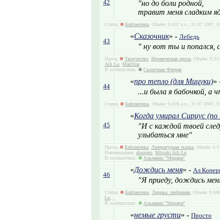
42
"но до боли родной,
травит меня сладким яд
Стихи,
Библиотека
, Объём: 0.037 а.л., 21 07 2007, 
«
Сказочник
» -
Лебедь
43
" ну вот ты и попался, 
Проза,
Творчество
,
Ироническая проза
, Объём: 0.21
Aili Lu
,
MariStar
В сообществах:
Сказочная Феерия
«
про тепло (для Мицуки)
» 
44
...и была я бабочкой, а 
Стихи,
Библиотека
, Объём: 0.036 а.л., 31 07 2007, 
«
Когда умирал Сириус (по
45
"И с каждой твоей сле
улыбаться мне"
Проза,
Библиотека
,
Литературная сказка
, Объём: 0.1
Рекомендации:
aloorpro
,
Mitsuki Aili Lu
В сообществах:
Альманах "Мирари"
«
Дождись меня
» -
Ал Копер
46
"Я приеду, дождись мен
Стихи,
Библиотека
,
Лирика: любовная
, Объём: 0.046
Lu
,
.
В сообществах:
Альманах "Мирари"
«
немые грусти
» -
Просто