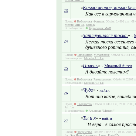
Mitsuki Aili Lu
«
Крыло черное, крыло бело
23
Как все в гармоничном ч
Проза,
Библиотека
,
Фэнтези
, Объём: 0.4392 а.л., 0
Mitsuki Aili Lu
,
warmay
В сообществах:
Территория МиФ
«
Затянувшаяся тоска.
» -
24
Легкая тоска весеннего
душевного роптания, сл
Стихи,
Библиотека
,
Меланхолия
, Объём: 0.0184 а.л
Рекомендации:
Mitsuki Aili Lu
«
Полет.
» -
Мрачный Ангел
25
А давайте полетим?
Проза,
Библиотека
,
Размышления
, Объём: 0.02305 а
Рекомендации:
Mitsuki Aili Lu
«
Чудо
» -
найти
26
Вот оно какое, вошебно
Проза,
Творчество
, Объём: 0.0441 а.л., 24 09 2005
Aili Lu
В сообществах:
Альманах "Мирари"
«
Ты и я
» -
найти
27
"И вера - в самое прост
Стихи,
Творчество
, Объём: 0.042 а.л., 04 05 2006,
Lu
,
Эль Илья Сергеевич
,
Алари
,
EcstaZZy