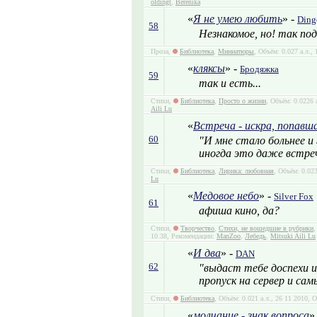
oldingt
,
Berenika
«
Я не умею любить
» -
Ding
58
Незнакомое, но! так под
Проза,
Библиотека
,
Миниатюры
, Объём: 0.027 а.л.,
«
кляксы
» -
Бродяжка
59
так и есть...
Стихи,
Библиотека
,
Просто о жизни
, Объём: 0.0226 
Aili Lu
«
Встреча - искра, попавша
60
"И мне стало больнее и
иногда это даже встре
Стихи,
Библиотека
,
Лирика: любовная
, Объём: 0.02
Lu
«
Медовое небо
» -
Silver Fox
61
афиша кино, да?
Стихи,
Творчество
,
Стихи, не вошедшие в рубрики
,
10.38, Рекомендации:
ManZoo
,
Лебедь
,
Mitsuki Aili Lu
«
И два
» -
DAN
62
"выдаст тебе доспехи и
пропуск на сервер и са
Стихи,
Библиотека
, Объём: 0.021 а.л., 26 11 2010, 
«
молчание - знак вопроса
»