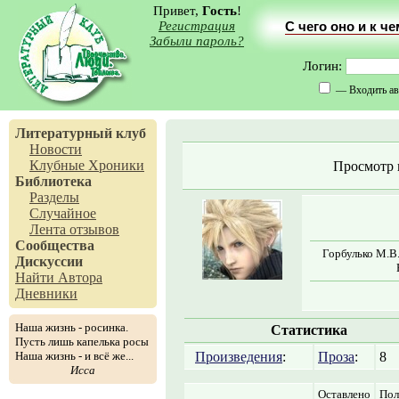
Привет,
Гость
!
Регистрация
С чего оно и к ч
Забыли пароль?
Логин:
— Входить ав
Литературный клуб
Новости
Клубные Хроники
Просмотр 
Библиотека
Разделы
Случайное
Лента отзывов
Сообщества
Горбулько М.В.
Дискуссии
Найти Автора
Дневники
Наша жизнь - росинка.
Статистика
Пусть лишь капелька росы
Наша жизнь - и всё же...
Произведения
:
Проза
:
8
Исса
Оставлено
Пол