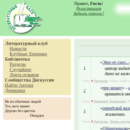
Привет,
Гость
!
Регистрация
Забыли пароль?
Литературный клуб
Новости
Клубные Хроники
Библиотека
«
Это ее снег...
Разделы
1
автор видит 
Случайное
дано не каж
Лента отзывов
Сообщества
Дискуссии
Стихи,
Творчество
, Объём: 0.0301 а
Найти Автора
«
про кошку
» -
Дневники
2
нравится мн
Не из обычных людей
Стихи,
Библиотека
,
Бессмыслица
, О
Тот, кого манит
«
городской вал
Дерево без цветов.
3
жизненно.
Оницура
Стихи,
Творчество
,
Лирика: городск
«
Одиночными