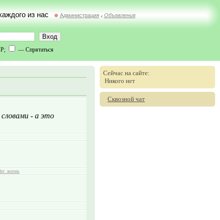
 каждого из нас
Администрация
Объявления
//
IP;
— Спрятаться
Сейчас на сайте:
Никого нет
Сквозной чат
 словами - а это
der_жизнь