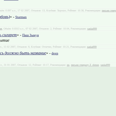
ъём: 0.097 а.л., 17 02 2007, Отзывов: 13, Клубная: Хорошо, Рейтинг: 10.38, Рекомендации:
письмо генер
юбовь)
» -
Starman
ая
, Объём: 0.0313 а.л., 07 02 2007, Отзывов: 2, Рейтинг: 10.04, Рекомендации:
xaska999
ь сигарет
» -
Паш Зыкун
бытие
.л., 15 02 2007, Отзывов: 8, Клубная: Отлично, Рейтинг: 10.21, Рекомендации:
xaska999
десь должно быть название
» -
deep
.л., 31 01 2007, Отзывов: 12, Рейтинг: 10.17, Рекомендации:
nn
,
письмо генералу Z_elenne
,
xaska999