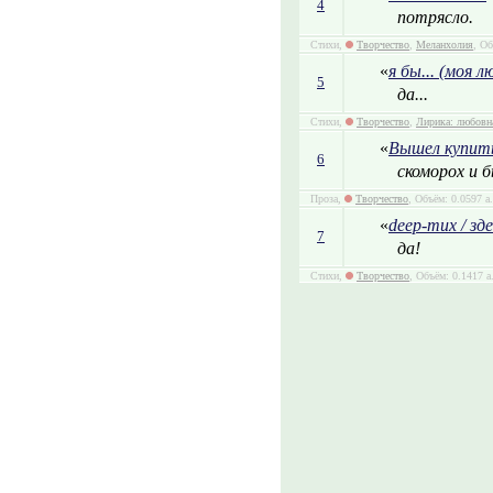
4
потрясло.
Стихи,
Творчество
,
Меланхолия
, Об
«
я бы... (моя л
5
да...
Стихи,
Творчество
,
Лирика: любовн
«
Вышел купит
6
скоморох и 
Проза,
Творчество
, Объём: 0.0597 а
«
deep-тих / з
7
да!
Стихи,
Творчество
, Объём: 0.1417 а