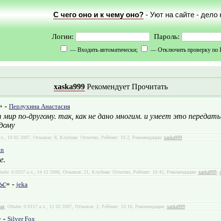
С чего оно и к чему оно?
- Уют на сайте - дело
Логин:
Пароль:
— Входить автоматически;
— Отключить проверку по 
xaska999
Рекомендует Прочитать
» -
Перлухина Анастасия
мир по-другому. так, как не дано многим. и умеет это передать
дому
.л., 10 02 2007, Отзывов: 8, Клубная: Отлично, Рейтинг: 10.2, Рекомендации:
xaska999
nn
е.
бъём: 0.0537 а.л., 14 12 2006, Отзывов: 21, Клубная: Отлично, Рейтинг: 10.45, Рекомендации:
xaska999
,
ьс
» -
jeka
ая
, Объём: 0.0157 а.л., 11 02 2007, Отзывов: 2, Рейтинг: 10.16, Рекомендации:
xaska999
» -
Silver Fox