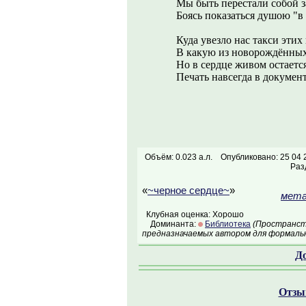
Мы быть перестали собой з
Боясь показаться душою "в 
Куда увезло нас такси эти
В какую из новорождённых
Но в сердце живом остается
Печать навсегда в докумен
Объём: 0.023 а.л.
Опубликовано: 25 04 
Раз
«
~черное сердце~
»
мета
Клубная оценка: Хорошо
Доминанта:
Библиотека
(Пространств
предназначаемых автором для формальн
Д
Отзыв