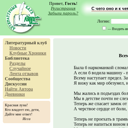
Привет,
Гость
!
Регистрация
С чего оно и к ч
Забыли пароль?
Логин:
— Входить ав
Литературный клуб
Новости
Клубные Хроники
Всем
Библиотека
Разделы
Была б наркоманкой сломала
Случайное
А если б водила машину - п
Лента отзывов
Всему наступает предел. За
Сообщества
Я вижу как мир обезумел, 
Дискуссии
Найти Автора
Мы жались в подъездах бо
Дневники
Мы в детстве почти не сле
Теперь же спасает замок о
Красная луна!
А черствое сердце от боли,
Кто владеет ею, дети,
Дайте мне ответ!
Исса
Теперь не проехать в трамв
Теперь не напиться вином в