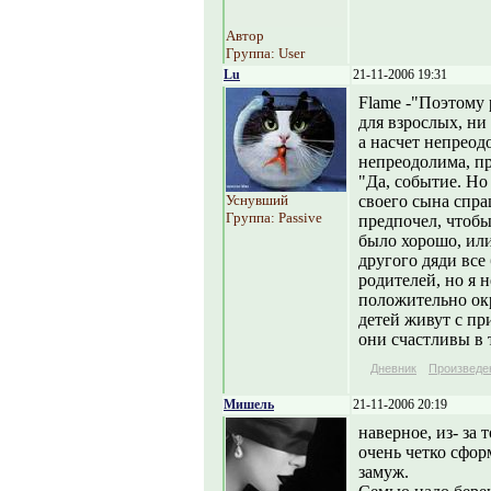
Автор
Группа: User
Lu
21-11-2006 19:31
Flame -"Поэтому 
для взрослых, ни 
а насчет непреод
непреодолима, пр
"Да, событие. Но
Уснувший
своего сына спра
Группа: Passive
предпочел, чтобы
было хорошо, или
другого дяди все
родителей, но я н
положительно окр
детей живут с пр
они счастливы в т
Дневник
Произведе
Мишель
21-11-2006 20:19
наверное, из- за
очень четко сфор
замуж.