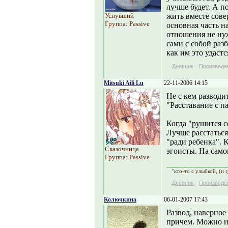
лучше будет. А п
Уснувший
жить вместе сов
Группа: Passive
основная часть н
отношения не нуж
сами с собой раз
как им это удастс
Дневник
Произведе
Mitsuki Aili Lu
22-11-2006 14:15
Не с кем разводит
"Расставание с па
Когда "рушится с
Лучше расстаться
"ради ребенка". 
Сказочница
эгоисты. На само
Группа: Passive
"кто-то с улыбкой, (и 
Дневник
Произведе
Колючкина
06-01-2007 17:43
Развод, наверное
причем. Можно и