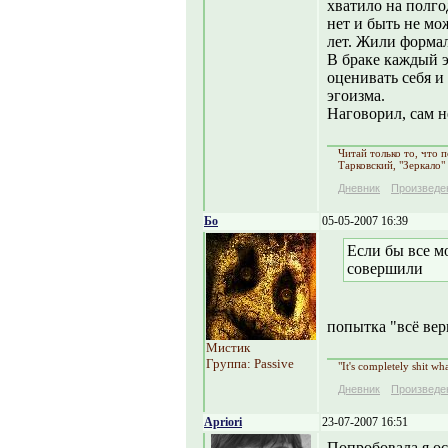
хватило на полго
нет и быть не мо
лет. Жили формал
В браке каждый э
оценивать себя и
эгоизма.
Наговорил, сам не
Читай только то, что
Тарковский, "Зеркало"
Дневник
Произведе
Бо
05-05-2007 16:39
Если бы все м
совершили
попытка "всё вер
Мистик
Группа: Passive
"It's completely shit wh
Дневник
Произведе
Apriori
23-07-2007 16:51
Попробовала я ос