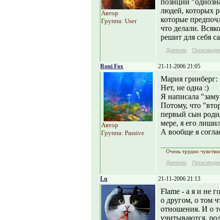
позиций "однозна
людей, которых р
Автор
которые предпочл
Группа: User
что делали. Всяк
решит для себя са
Дневник
Произведе
Roni Fox
21-11-2006 21:05
Мария гринберг:
Нет, не одна :)
Я написала "заму
Потому, что "втор
первый сын родил
мере, я его лишил
Автор
А вообще я согла
Группа: Passive
Очень трудно чувствов
Дневник
Произведе
Lu
21-11-2006 21:13
Flame - а я и не
о другом, о том 
отношения. И о т
учитываются, род