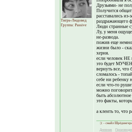
Друзьями- не пол
Получится общать
расставались из-
Тигрь-Людовед
раздражающего ф
Группа: Passive
Люди странные с
Лу, у меня ощуще
не-развода.
пожив еще немног
жизни было - ска
херня.
если человек НЕ 
это будет МУЧЕ
вернуть все, что
сломалось - топа
себе ни ребенку 
если что-то рушит
можно поговорить
быть абсолютное 
это факты, котор
а клеить то, что р
:): - смайл Шрёдингер
Дневник
Произведе