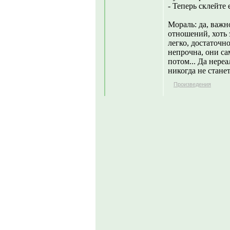
- Теперь склейте е
Мораль: да, важн
отношений, хоть 
легко, достаточн
непрочна, они са
потом... Да нере
никогда не стане
Произведения