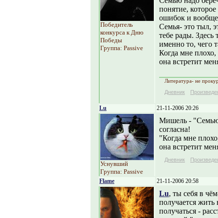
Семью надо береч
понятие, которое
ошибок и вообще 
Победитель
Семья- это тыл, 
конкурса к Дню
тебе рады. Здесь
Победы
именно то, чего т
Группа: Passive
Когда мне плохо, 
она встретит меня
Литература- не прокур
Дневник
Произведе
Lu
21-11-2006 20:26
Мишель - "Семью 
согласна!
"Когда мне плохо,
она встретит меня
Дневник
Произведе
Уснувший
Группа: Passive
Flame
21-11-2006 20:58
Lu
, ты себя в ч
получается жить 
получаться - расс