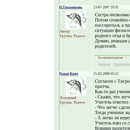
Н.Тихомирова
23-07-2007 19:35
Сестра несколько
Потом спокойно о
поссориться, а пр
ситуации философ
Автор
родного отца и б
Группа: Passive
Думаю, реакция д
родителей.
без комментариев
Дневник
Произведе
Роман Крит
21-03-2008 05:32
Согласен с Тигрой
притча.
Как-то раз учени
- Скажи, что легч
Уснувший
Учитель ответил 
Группа: Passive
- Что легче: сдел
Тогда ученики за
- А легко ли вер
Учитель взял со 
Кувшин разлетелс