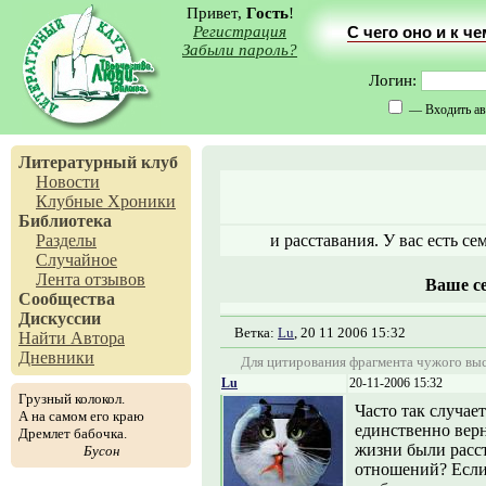
Привет,
Гость
!
Регистрация
С чего оно и к ч
Забыли пароль?
Логин:
— Входить ав
Литературный клуб
Новости
Клубные Хроники
Библиотека
Разделы
и расставания. У вас есть с
Случайное
Лента отзывов
Ваше с
Сообщества
Дискуссии
Ветка:
Lu
, 20 11 2006 15:32
Найти Автора
Дневники
Для цитирования фрагмента чужого выс
Lu
20-11-2006 15:32
Грузный колокол.
Часто так случае
А на самом его краю
единственно вер
Дремлет бабочка.
жизни были расс
Бусон
отношений? Если