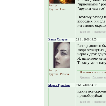
"приёмными" роди
Автор
"другим чем все"
Группа: User
Поэтому развод н
взрослых, ни для
негативно окраш
Дневник
Произведе
Хазар Хазаров
21-11-2006 14:03
Развод должен бы
люди остануться 
нервах друг друга
Я, например не м
Такая у меня нату
Автор
Понимать я не хочу ни
Группа: Passive
Дневник
Произведе
Мария Гринберг
21-11-2006 14:32
Какие все скромн
прелюбодейка?
Дневник
Произведе