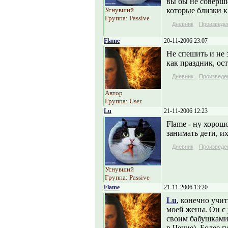
вы бы не соверши
Уснувший
которые близки к
Группа: Passive
Дневник
Произведе
Flame
20-11-2006 23:07
Не спешить и не 
как праздник, ост
Дневник
Произведе
Автор
Группа: User
Lu
21-11-2006 12:23
Flame - ну хорошо
занимать дети, и
Дневник
Произведе
Уснувший
Группа: Passive
Flame
21-11-2006 13:20
Lu
, конечно учи
моей жены. Он с 
своим бабушками 
в Чечне). Более 