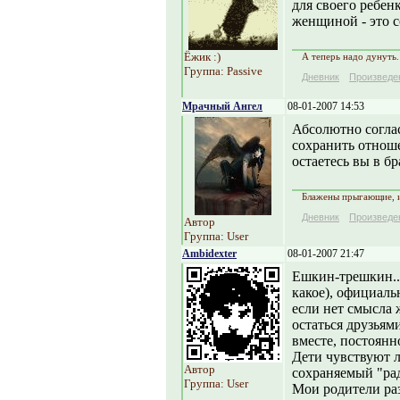
для своего ребе
женщиной - это с
Ёжик :)
А теперь надо дунуть.
Группа: Passive
Дневник
Произведе
Мрачный Ангел
08-01-2007 14:53
Абсолютно соглас
сохранить отноше
остаетесь вы в бр
Блажены прыгающие, 
Дневник
Произведе
Автор
Группа: User
Ambidexter
08-01-2007 21:47
Ешкин-трешкин...
какое), официальн
если нет смысла 
остаться друзьям
вместе, постоянно
Дети чувствуют л
Автор
сохраняемый "рад
Группа: User
Мои родители раз