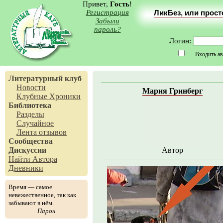
Привет,
Гость
!
Регистрация
ЛикБез, или прос
Забыли
пароль?
Логин:
— Входить ав
Литературный клуб
Новости
Мария Гринберг
Клубные Хроники
Библиотека
Разделы
Случайное
Лента отзывов
Сообщества
Дискуссии
Автор
Найти Автора
Дневники
Время — самое
невежественное, так как
забывают в нём.
Парон