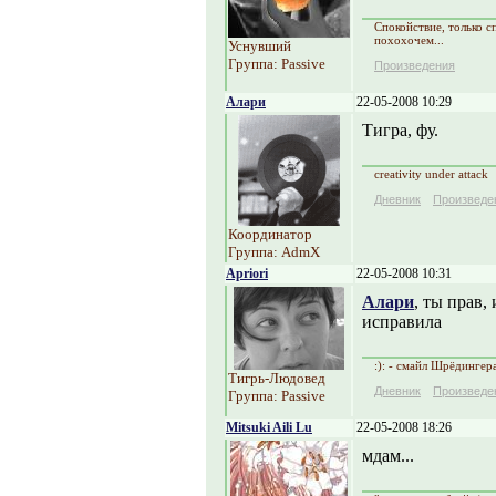
Спокойствие, только с
похохочем...
Уснувший
Группа: Passive
Произведения
Алари
22-05-2008 10:29
Тигра, фу.
creativity under attack
Дневник
Произведе
Координатор
Группа: AdmX
Apriori
22-05-2008 10:31
Алари
, ты прав, 
исправила
:): - смайл Шрёдингер
Тигрь-Людовед
Дневник
Произведе
Группа: Passive
Mitsuki Aili Lu
22-05-2008 18:26
мдам...