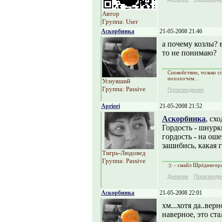
Автор
Группа: User
Аскорбинка
21-05-2008 21:46
а почему козлы? в
то не понимаю?
Спокойствие, только с
похохочем...
Уснувший
Группа: Passive
Произведения
Apriori
21-05-2008 21:52
Аскорбинка
, сх
Гордость - шнурк
гордость - на ош
зашибись, какая г
Тигрь-Людовед
Группа: Passive
:): - смайл Шрёдингер
Дневник
Произведе
Аскорбинка
21-05-2008 22:01
хм...хотя да..верно
наверное, это ста