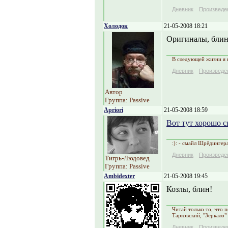
Дневник
Произведе
Холодок
21-05-2008 18:21
Оригиналы, блин.
В следующей жизни я н
Дневник
Произведе
Автор
Группа: Passive
Apriori
21-05-2008 18:59
Вот тут хорошо с
:): - смайл Шрёдингер
Дневник
Произведе
Тигрь-Людовед
Группа: Passive
Ambidexter
21-05-2008 19:45
Козлы, блин!
Читай только то, что
Тарковский, "Зеркало"
Дневник
Произведе