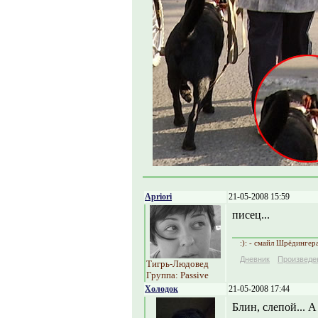
Apriori
21-05-2008 15:59
писец...
:): - смайл Шрёдингер
Дневник
Произведе
Тигрь-Людовед
Группа: Passive
Холодок
21-05-2008 17:44
Блин, слепой... А