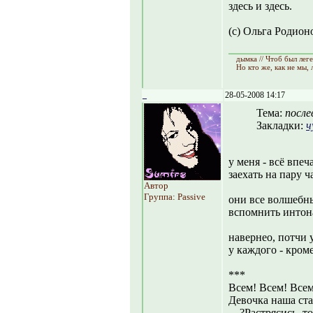
здесь и здесь.
(с) Ольга Родионо
дымка // Чтоб был лег
Но кто же, как не мы,
_
28-05-2008 14:17
Тема:
после
Закладки:
ч
у меня - всё впе
заехать на пару ч
Автор
Группа: Passive
они все волшебны
вспомнить инто
навернео, потчи 
у каждого - кроме
***
Всем! Всем! Всем
Девочка наша ста
—?Растрясись, то