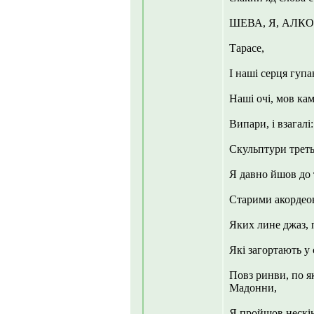
ШЕВА, Я, АЛК
Тарасе,
І наші серця гупа
Наші очі, мов кам
Випари, і взагалі
Скульптури треть
Я давно йшов до 
Старими акордеон
Яких лине джаз, 
Які загортають у 
Повз ринви, по як
Мадонни,
Я пройшов нескінч