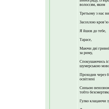
Винограду, із ві
волоссям, яким
Третьому з нас ви
Засохлою кров’ю 
Я йшов до тебе,
Тарасе,
Маючи дві гривні
за риму,
Спокушаючись іс
шумерською мово
Проходив через бі
освітлені
Синьою венозною 
тобто безсмертям
Гулко клацаючи з