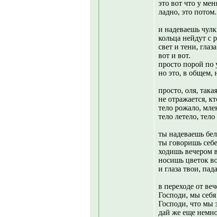
это вот что у мен
ладно, это потом.
и надеваешь чулк
кольца нейдут с р
свет и тени, глаз
вот и вот.
просто порой по 
но это, в общем, н
просто, оля, такая
не отражается, кт
тело рожало, мл
тело летело, тело 
ты надеваешь бел
ты говоришь себе:
ходишь вечером в
носишь цветок во
и глаза твои, пад
в переходе от веч
Господи, мы себя
Господи, что мы за
дай же еще немно