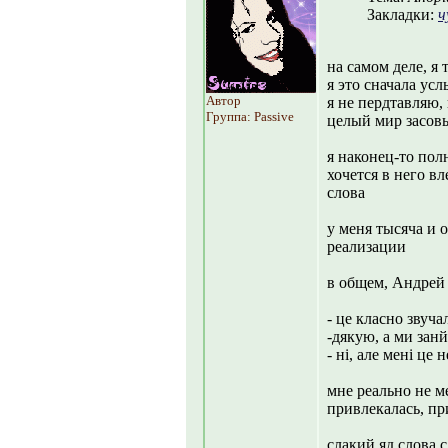
Закладки:
ч
на самом деле, я 
я это сначала ус
Автор
я не пердтавляю,
Группа: Passive
целый мир засов
я наконец-то пол
хочется в него вл
слова
у меня тысяча и 
реализации
в общем, Андрей 
- це класно звуча
-дякую, а ми зан
- ні, але мені це 
мне реально не ме
привлекалась, пр
слакий яд слова 