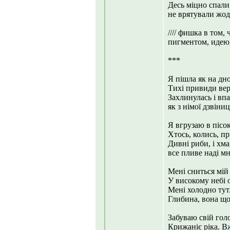
Десь міцно спали
не врятували жодн
//// фишка в том
пигментом, идею,
***
Я пішла як на дн
Тихі привиди вер
Захлинулась і вп
як з німої дзвіни
Я вгрузаю в пісок
Хтось, колись, пр
Дивні риби, і хма
все пливе наді 
Мені сниться мій 
У високому небі о
Мені холодно тут.
Глибина, вона що
Забуваю свій голо
Крижаніє ріка. В