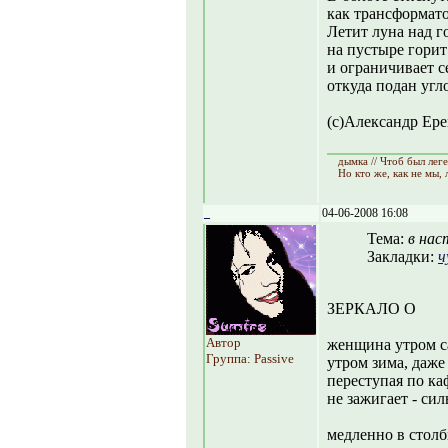
как трансформато
Летит луна над г
на пустыре гори
и ограничивает с
откуда подан угл
(с)Александр Ер
дымка // Чтоб был лег
Но кто же, как не мы,
_
04-06-2008 16:08
Тема:
в нас
Закладки:
ч
ЗЕРКАЛО О
Автор
женщина утром са
Группа: Passive
утром зима, даже
переступая по ка
не зажигает - сил
медленно в столб