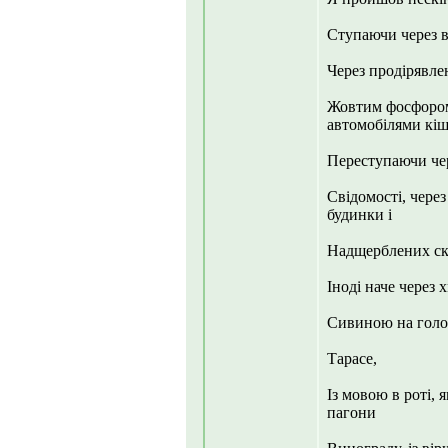
Ступаючи через в
Через продірявле
Жовтим фосфором,
автомобілями кіш
Переступаючи чер
Свідомості, через
будинки і
Надщерблених скіф
Іноді наче через 
Сивиною на голов
Тарасе,
Із мовою в роті, 
пагони