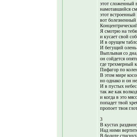
этот сложенный в
намотавшийся см
этот встроенный 
вот болезненный 
Концентрический 
Я смотрю на тебя
и кусает свой со
И в орущем табло
И бегущий олень
Выплывая со дна
он сойдется опять
где трехмерный к
Пифагор по колен
В этом мире косо
но однако и он н
И в пустых небес
так же как волко
и когда в это мяс
попадет твой хр
пропоет твоя глот
3
В кустах раздвин
Над ними вертитс
В болоте стиснут