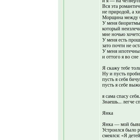
и я — на четверть
Вся эта романти
не природой, а х
Морщина между б
У меня биоритмы,
который неизлеч
мне ночью хочетс
У меня есть прош
зато почти не ос
У меня ипотечны
и оттого я во сне
Я скажу тебе толь
Ну и пусть проби
пусть я себя бичу
пусть я себе вы
я сама спасу себя
Знаешь... легче с
Янка
Янка — мой быв
Устроился было р
смеялся: «Я дете