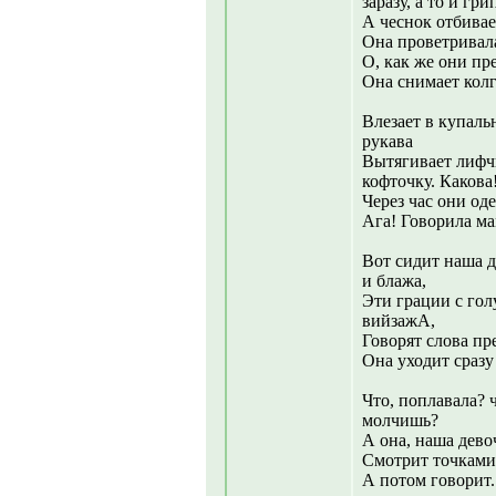
заразу, а то и гри
А чеснок отбивае
Она проветривала
О, как же они пр
Она снимает колг
Влезает в купаль
рукава
Вытягивает лифч
кофточку. Какова
Через час они од
Ага! Говорила ма
Вот сидит наша д
и блажа,
Эти грации с гол
вийзажА,
Говорят слова п
Она уходит сразу
Что, поплавала? 
молчишь?
А она, наша дево
Смотрит точками,
А потом говорит.