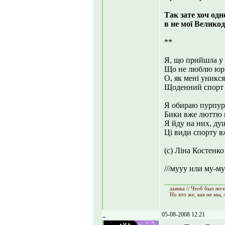
Так зате хоч одн
в не мої Великод
**
Я, що прийшла у с
Що не люблю юрб
О, як мені уникся
Щоденний спорт -
Я обираю пурпур
Бики вже люттю 
Я йду на них, ду
Ці види спорту в
(с) Ліна Костенко
///мууу или му-му
дымка // Чтоб был лег
Но кто же, как не мы,
_
05-08-2008 12:21