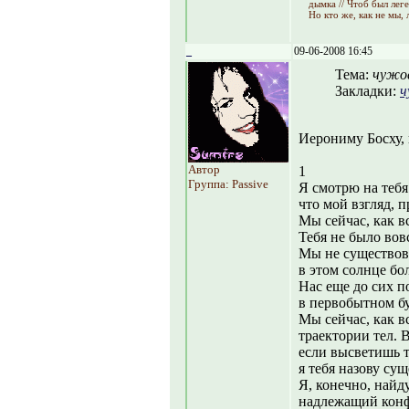
дымка // Чтоб был лег
Но кто же, как не мы,
_
09-06-2008 16:45
Тема:
чужо
Закладки:
ч
Иерониму Босху,
Автор
1
Группа: Passive
Я смотрю на тебя
что мой взгляд, п
Мы сейчас, как в
Тебя не было вовс
Мы не существов
в этом солнце бо
Нас еще до сих п
в первобытном бу
Мы сейчас, как в
траектории тел. 
если высветишь 
я тебя назову су
Я, конечно, найду
надлежащий конф