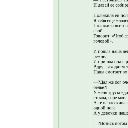
И давай ее собира
Положила ей пол
Я тебя еще младе
Положила вьетна
свой.
Говорит: «Чтоб с
головой».
И пошла наша дев
ремне.
И пришла она в р
Вдруг заходят че
Наша смотрит во 
—?Дал же бог оч
белье?!
У меня трусы «до
стояла, горе мое.
А те всплескива
одной ноге.
А у девочки наше
—?Возись потом 