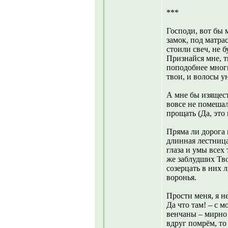
***
Господи, вот бы 
замок, под матра
стоили свеч, не 
Признайся мне, т
поподобнее многи
твои, и волосы у
А мне бы изящест
вовсе не помешал
прощать (Да, это 
Пряма ли дорога 
длинная лестница
глаза и умы всех 
же заблудших Твои
созерцать в них 
воронья.
Прости меня, я н
Да что там! – с 
венчаны – мирно 
вдруг помрём, то