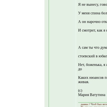
Я не вынесу, гово
У меня спина боли
А он нарочно отк
И смотрит, как я
А сам ты что дума
стоевский в юбке
Нет, боженька, я
до
Каких нюансов по
живая.
(с)
Мария Ватутина
дымка // Чтоб был лег