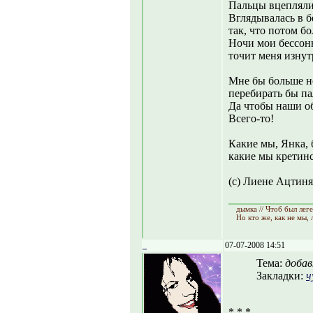
Пальцы вцеплялис
Вглядывалась в 
так, что потом бо
Ночи мои бессон
точит меня изнут
Мне бы больше не
перебирать бы п
Да чтобы наши о
Всего-то!
Какие мы, Янка, 
какие мы кретинс
(с) Лиене Ацтиня
дымка // Чтоб был лег
Но кто же, как не мы,
_
07-07-2008 14:51
Тема:
добав
Закладки:
ч
* * *