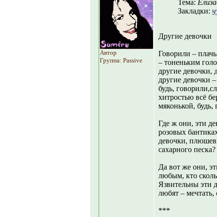
Тема:
Елиза
Закладки:
ч
Другие девочки
Автор
Говорили – плачь
Группа: Passive
– тоненьким голо
другие девочки, 
другие девочки –
будь, говорили,с
хитростью всё бер
мяконькой, будь,
Где ж они, эти д
розовых бантиках
девочки, плюшев
сахарного песка?
Да вот же они, эт
любым, кто сколь
Язвительны эти 
любят – мечтать,
***