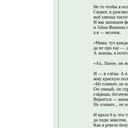
Не то чтобы я ос
Скорее, к разгов
моё уменье такти
И мы запиваем фе
и Айна Янкины п
а я — молчок.
«Мама, тут кажд
да не про нас — 
А знаешь, я почти
«Ах, Лиене, он ж
И — в слёзы. А я
жму красную пол
«Не плачьте, не 
Он умный, он спр
глядишь, богачом
Вернётся — жен
Не плачьте... не н
И врала б я, что
да поди замолчи,
Как я ревела бел