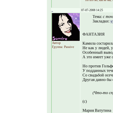
Но кто же, как не мы,
_
07-07-2008 14:25
Тема:
с точ
Закладки:
ч
ФАНТАЗИЯ
Автор
Камила состарила
Группа: Passive
Не как у людей, 
Особенный вывод
А это имеет уже 
Но против Гольфс
У подданных течк
Со свадьбой осечк
Другая давно бы 
(Что-то сп
(с)
Мария Ватутина