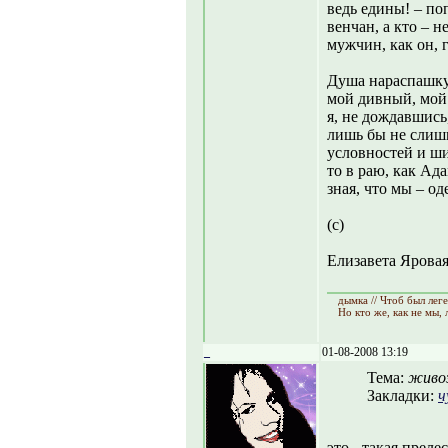
ведь едины! – по
венчан, а кто – 
мужчин, как он, 
Душа нараспашку,
мой дивный, мой 
я, не дождавшись,
лишь бы не слиш
условностей и ши
то в раю, как Ада
зная, что мы – од
(с)
Елизавета Ярова
дымка // Чтоб был лег
Но кто же, как не мы,
_
01-08-2008 13:19
Тема:
живоз
Закладки:
ч
это - такая прел