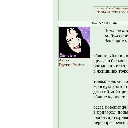
дымка // Чтоб был лег
Но кто же, как не мы,
_
02-07-2008 15:44
Тема:
не по
но больно я
Закладки:
ч
яблони, яблони, 
Автор
кружево белых св
Группа: Passive
бог мне простит,
в женщинах тоже,
только яблони, т
женскую кротость
детский мой приз
яблоне куклу ста
разве поверит жи
в пригород, под
чьи беспризорные
перебирая белые 