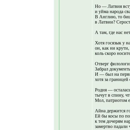
Но — Латвия вст
и уйма народа св
В Англию, то биш
в Латвии? Серост
А там, где нас не
Хотя госязык у н
он, как ни крути,
коль скоро носит
Отверг филологи
Забрал документы
И — был на перв
хотя за границей
Родня — осталас
тычут в спину, чт
Мол, патриотом е
Айна держится го
Ей бы косы по по
к тем дочерям нар
замертво падали 