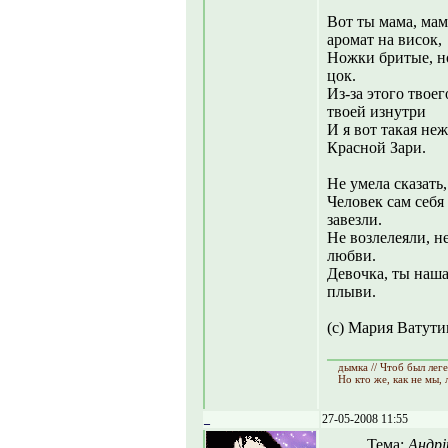
Вот ты мама, мам
аромат на висок,
Ножки бритые, но
цок.
Из-за этого твоег
твоей изнутри
И я вот такая не
Красной Зари.
Не умела сказать
Человек сам себя
завезли.
Не возлелеяли, не
любви.
Девочка, ты наша
плыви.
(с) Мария Ватути
дымка // Чтоб был лег
Но кто же, как не мы,
_
27-05-2008 11:55
Тема:
Андрі