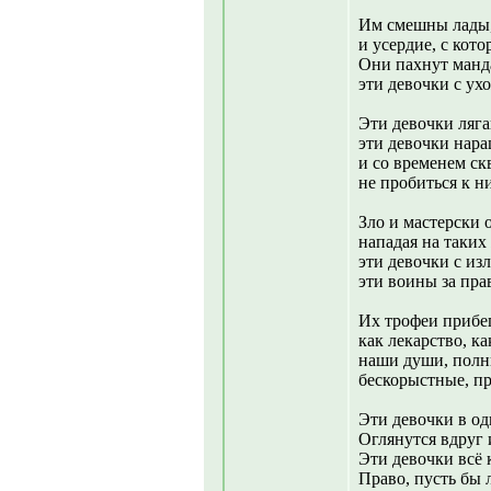
Им смешны лады,
и усердие, с кот
Они пахнут манд
эти девочки с у
Эти девочки ляга
эти девочки нар
и со временем ск
не пробиться к н
Зло и мастерски 
нападая на таких
эти девочки с из
эти воины за пра
Их трофеи прибег
как лекарство, к
наши души, полн
бескорыстные, п
Эти девочки в од
Оглянутся вдруг и
Эти девочки всё 
Право, пусть бы 