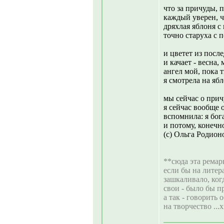
что за причуды, п
каждый уверен, ч
дряхлая яблоня с 
точно старуха с
и цветет из посл
и качает - весна, 
ангел мой, пока т
я смотрела на ябл
мы сейчас о прич
я сейчас вообще о
вспомнила: я бо
и потому, конечно
(с) Ольга Родионов
**сюда эта ремар
если бы на литер
зашкаливало, ког
свои - было бы п
а так - говорить 
на творчество ...