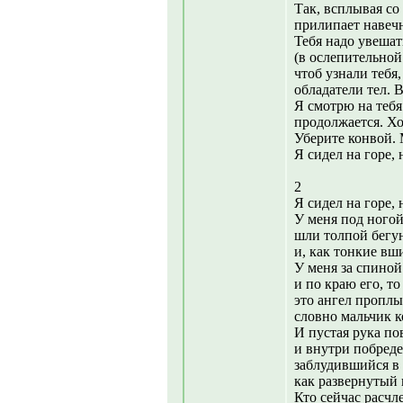
Так, всплывая со
прилипает навечн
Тебя надо увеша
(в ослепительно
чтоб узнали тебя
обладатели тел. В
Я смотрю на тебя 
продолжается. Хо
Уберите конвой.
Я сидел на горе, 
2
Я сидел на горе, 
У меня под ногой
шли толпой бегун
и, как тонкие вш
У меня за спиной
и по краю его, то 
это ангел проплы
словно мальчик к
И пустая рука пов
и внутри побреде
заблудившийся в 
как развернутый
Кто сейчас расчл