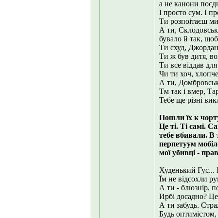
а не канони поєд
І просто сум. І пр
Ти розпоітаєш мис
А ти, Склодовськ
бувало й так, щоб
Ти схуд, Джордан
Ти ж був дитя, во
Ти все віддав для
Чи ти хоч, хлопч
А ти, Домбровськ
Тм так і вмер, Тар
Тебе ще різні вик
Пошли їх к чорту,
Це ті. Ті самі. Са
тебе вбивали. В т
перпетуум мобіле
мої убивці - пра
Худенький Гус... 
Їм не відсохли ру
А ти - блюзнір, 
Ирбі досадно? Це
А ти забудь. Стра
Будь оптимістом,