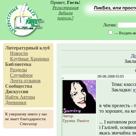
Привет,
Гость
!
Регистрация
ЛикБез, или прос
Забыли
пароль?
Логин:
— Входить ав
Литературный клуб
Новости
Д
Клубные Хроники
Закл
Библиотека
Разделы
Случайное
_
09-08-2008 03:05
Лента отзывов
Тема:
класс
Сообщества
Закладки:
ч
Дискуссии
Найти Автора
Дневники
в чём прелесть - 
то хорошее, на ко
К умершему никто у нас
Автор
не знает благодарности.
Группа: Passive
... І натовпом роз
Стесихор
і Галілей, осміяни
якась звичайна л