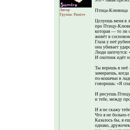
Автор
Птица-Клювица
Группа: Passive
Целуешь меня в 
про Птицу-Клюви
которая — то ли 
живёт в сосновом
Глаза у неё рубин
она убивает удар
Люди шепчутся: «
И охотник идёт на
Ты веришь в неё 
замираешь, когда
по-кошачьи в лад
говоришь: «Я спа
И рисуешь Птицу
и тебе, между пр
И я не скажу теб
Что я не больно-т
Казалось бы, я е
однако, дружочек