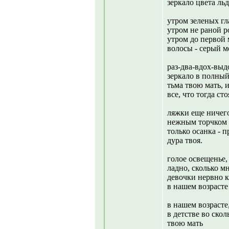
зеркало цвета льд
утром зеленых гла
утром не раной ро
утром до первой 
волосы - серый м
раз-два-вдох-выд
зеркало в полный
тьма твою мать, 
все, что тогда ст
ляжки еще ничего,
нежным торчком 
только осанка - п
дура твоя.
голое освещенье, 
ладно, сколько мне
девочки нервно ку
в нашем возрасте
в нашем возрасте,
в детстве во скол
твою мать