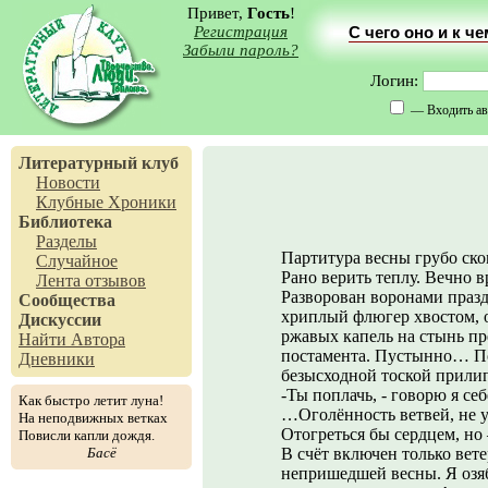
Привет,
Гость
!
Регистрация
С чего оно и к ч
Забыли пароль?
Логин:
— Входить ав
Литературный клуб
Новости
Клубные Хроники
Библиотека
Разделы
Партитура весны грубо ско
Случайное
Рано верить теплу. Вечно в
Лента отзывов
Разворован воронами празд
Сообщества
хриплый флюгер хвостом, 
Дискуссии
ржавых капель на стынь п
Найти Автора
постамента. Пустынно… П
Дневники
безысходной тоской прилип
-Ты поплачь, - говорю я себ
Как быстро летит луна!
…Оголённость ветвей, не
На неподвижных ветках
Отогреться бы сердцем, но –
Повисли капли дождя.
Басё
В счёт включен только ветер
непришедшей весны. Я оз