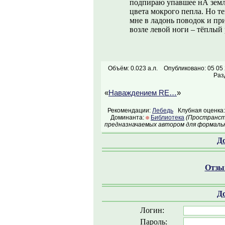
подпираю упавшее нА зем
цвета мокрого пепла. Но те
мне в ладонь поводок и п
возле левой ноги – тёплый
Объём: 0.023 а.л.
Опубликовано: 05 05
Раз
«
Наваждением RE…
»
Рекомендации:
Лебедь
Клубная оценка:
Доминанта:
Библиотека
(Пространств
предназначаемых автором для формальн
Д
Отзыв
Д
Логин:
Пароль: