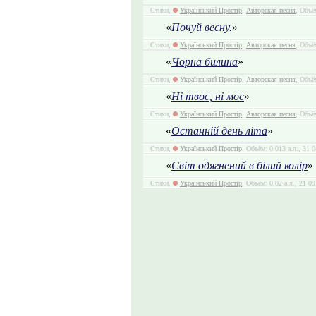
Стихи,
Український Простір
,
Авторская песня
, Объё
«
Почуй весну.
»
Стихи,
Український Простір
,
Авторская песня
, Объё
«
Чорна билина
»
Стихи,
Український Простір
,
Авторская песня
, Объё
«
Ні твоє, ні моє
»
Стихи,
Український Простір
,
Авторская песня
, Объё
«
Останній день літа
»
Стихи,
Український Простір
, Объём: 0.013 а.л., 31 
«
Світ одягнений в білий колір
»
Стихи,
Український Простір
, Объём: 0.02 а.л., 21 0