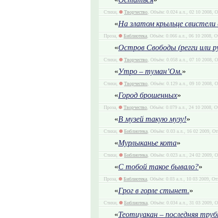
Стихи,
Творчество
, Объём: 0.024 а.л., 02 10 2008, 
«
На златом крыльце свистели 
Проза,
Библиотека
, Объём: 0.066 а.л., 06 10 2008, 
«
Остров Свободы (регги или р
Стихи,
Творчество
, Объём: 0.058 а.л., 07 10 2008, 
«
Утро – туман’Ом.
»
Стихи,
Творчество
, Объём: 0.129 а.л., 09 10 2008, 
«
Город брошенных
»
Проза,
Творчество
, Объём: 0.079 а.л., 24 10 2008, 
«
В музей такую музу!
»
Стихи,
Библиотека
, Объём: 0.03 а.л., 16 02 2009, О
«
Мурлыканье кота
»
Стихи,
Библиотека
, Объём: 0.023 а.л., 24 02 2009, 
«
С тобой такое бывало?
»
Проза,
Библиотека
, Объём: 0.03 а.л., 10 03 2009, От
«
Грог в горле стынет.
»
Стихи,
Библиотека
, Объём: 0.034 а.л., 31 03 2009, 
«
Теотиуакан – последняя труб