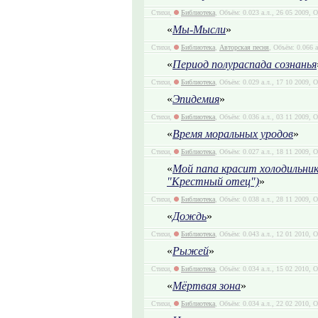
Стихи,
Библиотека
, Объём: 0.023 а.л., 26 05 2009, 
«
Мы-Мысли
»
Стихи,
Библиотека
,
Авторская песня
, Объём: 0.066 а
«
Период полураспада сознанья
Стихи,
Библиотека
, Объём: 0.029 а.л., 17 10 2009, 
«
Эпидемия
»
Стихи,
Библиотека
, Объём: 0.036 а.л., 03 11 2009, 
«
Время моральных уродов
»
Стихи,
Библиотека
, Объём: 0.027 а.л., 18 11 2009, 
«
Мой папа красит холодильник
"Крестный отец")
»
Стихи,
Библиотека
, Объём: 0.038 а.л., 28 11 2009, 
«
Дождь
»
Стихи,
Библиотека
, Объём: 0.043 а.л., 12 01 2010, 
«
Рыжей
»
Стихи,
Библиотека
, Объём: 0.034 а.л., 15 02 2010, 
«
Мёртвая зона
»
Стихи,
Библиотека
, Объём: 0.034 а.л., 22 02 2010, 