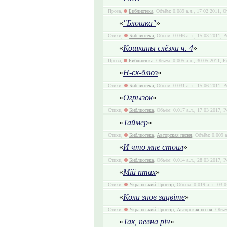
Проза,
Библиотека
, Объём: 0.089 а.л., 17 02 2011, 
«
"Блошка"
»
Стихи,
Библиотека
, Объём: 0.046 а.л., 15 03 2011, Р
«
Кошкины слёзки ч. 4
»
Проза,
Библиотека
, Объём: 0.005 а.л., 30 05 2011, Р
«
Н-ск-блюз
»
Стихи,
Библиотека
, Объём: 0.031 а.л., 15 06 2011, Р
«
Огрызок
»
Стихи,
Библиотека
, Объём: 0.017 а.л., 17 03 2017, Р
«
Таймер
»
Стихи,
Библиотека
,
Авторская песня
, Объём: 0.009 а
«
И что мне стоил
»
Стихи,
Библиотека
, Объём: 0.014 а.л., 28 03 2017, Р
«
Мій птах
»
Стихи,
Український Простір
, Объём: 0.019 а.л., 03 
«
Коли знов зацвіте
»
Стихи,
Український Простір
,
Авторская песня
, Объё
«
Так, певна річ
»