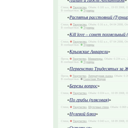
«
Лилит и гибель Атлантиды
»
Стихи,
Творчество
, Объём: 0.181 а.л., 19 03 2008, 
В сообществах:
Турниры
«
Распятья расстояний (Турнир
Стихи,
Творчество
, Объём: 0.16 а.л., 04 04 2008, О
В сообществах:
Турниры
«
Kill love – сонет похмельный
Стихи,
Творчество
, Объём: 0.02 а.л., 07 04 2008, О
В сообществах:
Турниры
«
Крымские Акварели
»
Проза,
Творчество
,
Миниатюры
, Объём: 0.234 а.л.,
В сообществах:
Турниры
«
Первенство Тридесятых за 
Проза,
Творчество
,
Литературная сказка
, Объём: 0.2
В сообществах:
Сказочная Феерия
«
Березы вопрос
»
Стихи,
Творчество
, Объём: 0.034 а.л., 10 09 2008, 
«
По грибы (плясовая)
»
Стихи,
Творчество
,
Шуточные стихи
, Объём: 0.069 
«
Нулевой блюз
»
Стихи,
Творчество
, Объём: 0.043 а.л., 18 09 2008, 
«
Остаться
»