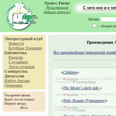
Привет,
Гость
!
Регистрация
С чего оно и к ч
Забыли пароль?
Логин:
— Входить ав
Литературный клуб
Произведения 
Новости
Клубные Хроники
Все произведения (авторский поряд
Библиотека
Разделы
Случайное
Лента отзывов
Сообщества
«
Children
»
Дискуссии
Проза,
Библиотека
, Объём: 0.085 а.л., 27 02 2008, 
Найти Автора
В сообществах:
Сказочная Феерия
Дневники
«
The Moon`s dark side.
»
Проза,
Библиотека
, Объём: 0.057 а.л., 11 03 2008, 
Так кричит фазан,
Будто это он открыл
«
Тебе Лилит (Турнирное)
»
Первую звезду.
Исса
Стихи,
Творчество
, Объём: 0.021 а.л., 17 03 2008, 
В сообществах:
Турниры