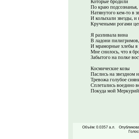
Которые бродили
По краю подсознанья,
Натянутого кем-то в з
И колыхали звезды, и 
Кручеными рогами цеп
Я разливала вина
В ладони пилигримов
И мраморные хлебы я 
Мне снилось, что я бр
Забытого на полке во
Космические козы
Паслись на звездном н
Тревожа голубое сияни
Сплетались воедино в
Покуда мой Меркурий 
Объём: 0.0357 а.л.
Опубликова
Голос