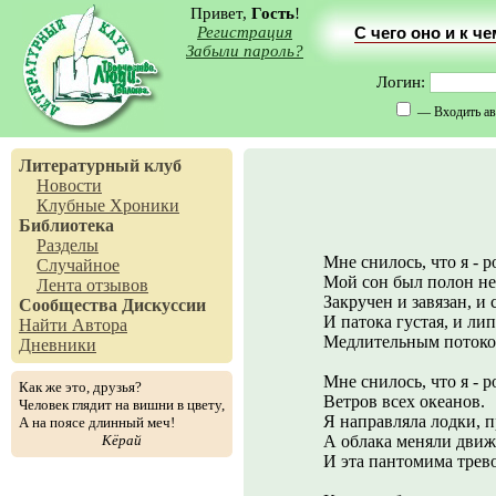
Привет,
Гость
!
Регистрация
С чего оно и к ч
Забыли пароль?
Логин:
— Входить ав
Литературный клуб
Новости
Клубные Хроники
Библиотека
Разделы
Мне снилось, что я - р
Случайное
Мой сон был полон не
Лента отзывов
Закручен и завязан, и 
Сообщества
Дискуссии
И патока густая, и ли
Найти Автора
Медлительным потоком
Дневники
Мне снилось, что я - р
Как же это, друзья?
Ветров всех океанов.
Человек глядит на вишни в цвету,
Я направляла лодки, п
А на поясе длинный меч!
Кёрай
А облака меняли движ
И эта пантомима трев