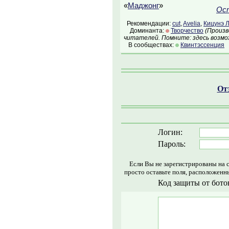
«
Маджонг
»
Ос
Рекомендации:
cut
,
Avelia
,
Кицунэ 
Доминанта:
Творчество
(Произв
читателей. Помните: здесь возмо
В сообществах:
Квинтэссенция
Отз
Логин:
Пароль:
Если Вы не зарегистрированы на 
просто оставьте поля, расположенн
Код защиты от бото