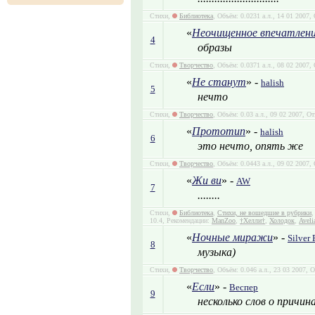
Стихи,
Библиотека
, Объём: 0.0231 а.л., 14 01 2007
«
Неочищенное впечатлени
4
образы
Стихи,
Творчество
, Объём: 0.0371 а.л., 08 02 2007,
«
Не станут
» -
halish
5
нечто
Стихи,
Творчество
, Объём: 0.03 а.л., 09 02 2007, О
«
Прототип
» -
halish
6
это нечто, опять же
Стихи,
Творчество
, Объём: 0.0443 а.л., 09 02 2007,
«
Жи ви
» -
AW
7
........
Стихи,
Библиотека
,
Стихи, не вошедшие в рубрики
,
10.4, Рекомендации:
ManZoo
,
†Хелли†
,
Холодок
,
Aveli
«
Ночные миражи
» -
Silver
8
музыка)
Стихи,
Творчество
, Объём: 0.046 а.л., 23 03 2007, 
«
Если
» -
Веспер
9
несколько слов о причин