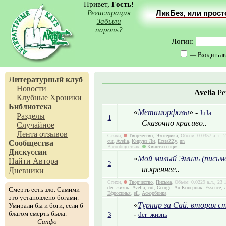
Привет,
Гость
!
Регистрация
ЛикБез, или прос
Забыли
пароль?
Логин:
— Входить ав
Литературный клуб
Новости
Avelia
Ре
Клубные Хроники
Библиотека
«
Метаморфозы
» -
JuJa
Разделы
1
Сказочно красиво..
Случайное
Лента отзывов
Стихи,
Творчество
,
Эзотерика
, Объём: 0.0357 а.л.,
cut
,
Avelia
,
Кицунэ Ли
,
EcstaZZy
,
nn
Сообщества
В сообществах:
Квинтэссенция
Дискуссии
«
Мой милый Эмиль (письм
Найти Автора
2
искреннее..
Дневники
Стихи,
Творчество
,
Письма
, Объём: 0.0229 а.л., 23
der_жизнь
,
Avelia
,
cut
,
George
,
Ал Коперник
,
Essence
,
Смерть есть зло. Самими
Ефросинья
,
ell
,
Аскорбинка
это установлено богами.
«
Турнир за Сай. вторая с
Умирали бы и боги, если б
благом смерть была.
-
3
der_жизнь
Сапфо
.............................