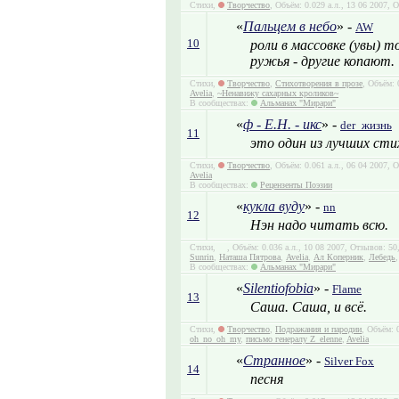
Стихи,
Творчество
, Объём: 0.029 а.л., 13 06 2007, 
«
Пальцем в небо
» -
AW
10
роли в массовке (увы) т
ружья - другие копают.
Стихи,
Творчество
,
Стихотворения в прозе
, Объём: 
Avelia
,
~Ненавижу сахарных кроликов~
В сообществах:
Альманах "Мирари"
«
ф - Е.Н. - икс
» -
der_жизнь
11
это один из лучших сти
Стихи,
Творчество
, Объём: 0.061 а.л., 06 04 2007,
Avelia
В сообществах:
Рецензенты Поэзии
«
кукла вуду
» -
nn
12
Нэн надо читать всю.
Стихи,
, Объём: 0.036 а.л., 10 08 2007, Отзывов: 5
Sunrin
,
Наташа Пятрова
,
Avelia
,
Ал Коперник
,
Лебедь
В сообществах:
Альманах "Мирари"
«
Silentiofobia
» -
Flame
13
Саша. Саша, и всё.
Стихи,
Творчество
,
Подражания и пародии
, Объём: 
oh_no_oh_my
,
письмо генералу Z_elenne
,
Avelia
«
Странное
» -
Silver Fox
14
песня