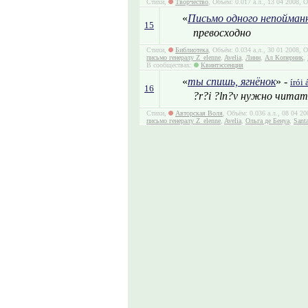
Стихи,
Творчество
, Объём: 0.017 а.л., 13 04 2008, 
«
Письмо одного непойманн
15
превосходно
Стихи,
Библиотека
, Объём: 0.034 а.л., 30 01 2008,
письмо генералу Z_elenne
,
Avelia
,
Линн
,
Ал Коперник
,
В сообществах:
Квинтэссенция
«
ты спишь, ягнёнок
» -
írói 
16
?r?i ?ln?v нужно читат
Стихи,
Авторская Воля
, Объём: 0.036 а.л., 08 04 
письмо генералу Z_elenne
,
Avelia
,
Ольга де Бенуа
,
Sant