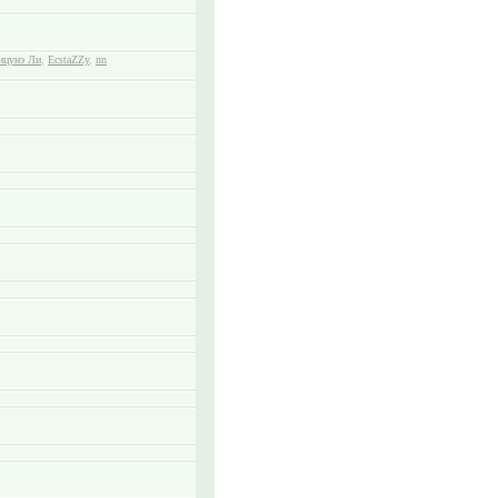
ицунэ Ли
,
EcstaZZy
,
nn