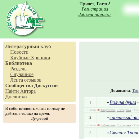
Привет,
Гость
!
Регистрация
Забыли пароль?
Литературный клуб
Новости
Клубные Хроники
Библиотека
Разделы
Случайное
Лента отзывов
Сообщества
Дискуссии
Доминанта:
Тво
Найти Автора
Дневники
«
Волчья душа
»
1
В собственность жизнь никому не
Стихи,
Творчество
,
Эзотерика
, Объё
даётся, а только на время.
«
сиреневый э
2
Лукреций
Стихи,
Библиотека
,
Эзотерика
, Объё
«
Святая Троиц
3