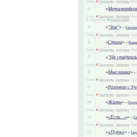
Стихи,
Творчество
,
Эзотерика
, Объё
«
Метаморфоз
4
Стихи,
Творчество
,
Эзотерика
, Объё
В сообществах:
Квинтэссенция
«
"Зов"
» -
5
Georg
Стихи,
Творчество
,
Эзотерика
, Объё
«
Стихи
» -
6
Kame
Стихи,
Библиотека
,
Эзотерика
, Объё
«
"Не спи(приз
7
Стихи,
Творчество
,
Эзотерика
, Объё
«
Мыслишка
» -
8
Стихи,
Творчество
,
Эзотерика
, Объё
«
Разговор с У
9
Стихи,
Творчество
,
Эзотерика
, Объё
«
Жизнь
» -
10
Geor
Стихи,
Творчество
,
Эзотерика
, Объё
«
«Если…»
» -
11
G
Стихи,
Творчество
,
Эзотерика
, Объё
«
«Путь»
» -
12
Geo