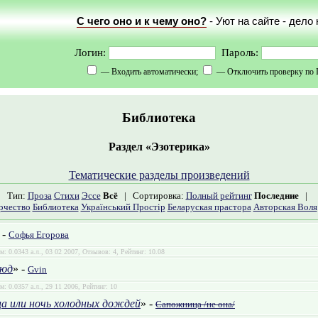
С чего оно и к чему оно?
- Уют на сайте - дело
Логин:
Пароль:
— Входить автоматически;
— Отключить проверку по 
Библиотека
Раздел «Эзотерика»
Тематические разделы произведений
Тип:
Проза
Стихи
Эссе
Всё
|
Сортировка:
Полный рейтинг
Последние
|
рчество
Библиотека
Український Простір
Беларуская прастора
Авторская Воля
 -
Софья Егорова
м: 0.0343 а.л., 03 02 2007, Отзывов: 4, Рейтинг: 10.08
тюд
» -
Gvin
м: 0.0357 а.л., 29 11 2006, Рейтинг: 10
а или ночь холодных дождей
» -
Сапожница /не она/