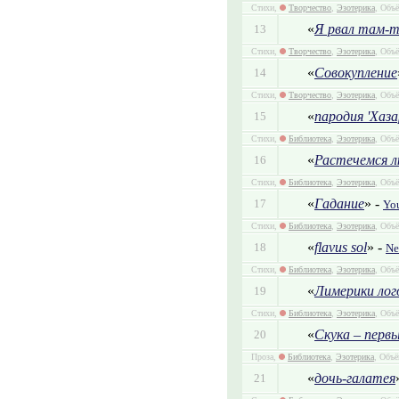
Стихи,
Творчество
,
Эзотерика
, Объё
«
Я рвал там-т
13
Стихи,
Творчество
,
Эзотерика
, Объё
«
Совокупление
14
Стихи,
Творчество
,
Эзотерика
, Объё
«
пародия 'Хаз
15
Стихи,
Библиотека
,
Эзотерика
, Объё
«
Растечемся л
16
Стихи,
Библиотека
,
Эзотерика
, Объё
«
Гадание
» -
17
Yo
Стихи,
Библиотека
,
Эзотерика
, Объё
«
flavus sol
» -
18
N
Стихи,
Библиотека
,
Эзотерика
, Объё
«
Лимерики лог
19
Стихи,
Библиотека
,
Эзотерика
, Объё
«
Скука – перв
20
Проза,
Библиотека
,
Эзотерика
, Объё
«
дочь-галатея
21