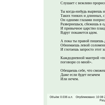
Слушает с вежливо прорис
Ты когда-нибудь вырвешь из
Таких тонких и длинных, 
Он одними глазами попроси
Развернешься, сбежишь в о
И привычное царство плац
Вдруг покажется адом.
А пока ты правой пишешь 
Обнимаешь левой соломенн
И глотаешь запросто этот з
Каждодневной мантрой «по
поговори со мной».
Обещаешь себе, что сможеш
Даже если будет незачем
Или нечем.
Объём: 0.036 а.л.
Опубликовано: 10 08 
Раз