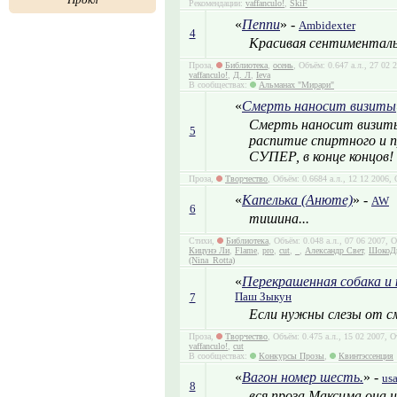
Рекомендации:
vaffanculo!
,
SkiF
«
Пеппи
» -
Ambidexter
4
Красивая сентименталь
Проза,
Библиотека
,
осень
, Объём: 0.647 а.л., 27 02
vaffanculo!
,
Д. Л
,
Ieva
В сообществах:
Альманах "Мирари"
«
Смерть наносит визиты
Смерть наносит визиты
5
распитие спиртного и п
СУПЕР, в конце концов!
Проза,
Творчество
, Объём: 0.6684 а.л., 12 12 2006,
«
Капелька (Анюте)
» -
AW
6
тишина...
Стихи,
Библиотека
, Объём: 0.048 а.л., 07 06 2007,
Кицунэ Ли
,
Flame
,
pro
,
cut
,
_
,
Александр Свет
,
ШокоД
(Nina_Rotta)
«
Перекрашенная собака и 
Паш Зыкун
7
Если нужны слезы от см
Проза,
Творчество
, Объём: 0.475 а.л., 15 02 2007,
vaffanculo!
,
cut
В сообществах:
Конкурсы Прозы
,
Квинтэссенция
«
Вагон номер шесть.
» -
us
8
вся проза Максима она 