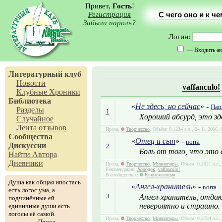
Привет,
Гость
!
Регистрация
С чего оно и к ч
Забыли пароль?
Логин:
— Входить ав
Литературный клуб
Новости
vaffanculo!
Клубные Хроники
Библиотека
«
Не здесь, но сейчас
» -
Паш
Разделы
1
Хороший абсурд, это зд
Случайное
Лента отзывов
Проза,
Творчество
, Объём: 0.1234 а.л., 24 11 2006,
Сообщества
«
Отец и сын
» -
norra
Дискуссии
2
Боль от того, что это 
Найти Автора
Дневники
Проза,
Творчество
,
Миниатюры
, Объём: 0.2021 а.л.
Рекомендации:
Холодок
,
vaffanculo!
В сообществах:
Квинтэссенция
Душа как общая ипостась
«
Ангел-хранитель
» -
norra
есть логос ума, а
3
Ангел-хранитель, отда
подчинённые ей
невероятно и страшно.
единичные души есть
логосы её самой.
Проза,
Творчество
,
Миниатюры
, Объём: 0.3754 а.л.
Прокл