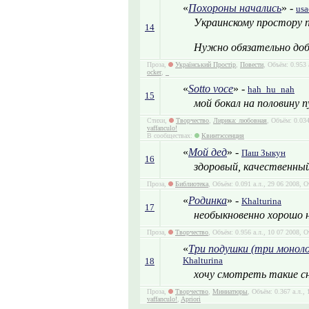
«
Похороны начались
» -
us
Украинскому простору по
14
Нужно обязательно доб
Проза,
Український Простір
,
Повести
, Объём: 0.953 
ocker
,
_
«
Sotto voce
» -
hah_hu_nah
15
мой бокал на половину п
Стихи,
Творчество
,
Лирика: любовная
, Объём: 0.03
vaffanculo!
В сообществах:
Квинтэссенция
«
Мой дед
» -
Паш Зыкун
16
здоровый, качественны
Проза,
Библиотека
, Объём: 0.091 а.л., 29 06 2008,
«
Родинка
» -
Khalturina
17
необыкновенно хорошо н
Проза,
Творчество
, Объём: 0.956 а.л., 10 07 2008, 
«
Три подушки (три моноло
Khalturina
18
хочу смотреть такие с
Проза,
Творчество
,
Миниатюры
, Объём: 0.367 а.л.,
vaffanculo!
,
Apriori