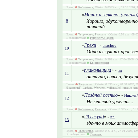
Проза,
Библиотека
, Объём: 0.8953 а.л., 12 10 2004,
«
Монах и зеркало. (начало
9
Хорошо, одухотворенно
понятий.
Проза,
Творчество
,
Рассказы
, Объём: 0.59 а.л., 08 
В сообществах:
Рецензенты Прозы
«
Грехи
» -
usachov
10
Одно из лучших произве
Проза,
Творчество
, Объём: 0.562 а.л., 17 04 2008, 
В сообществах:
Квинтэссенция
«
плакальщица
» -
nn
11
отлично, сильно, безупре
Стихи,
Творчество
, Объём: 0.095 а.л., 28 08 2007,
НикатинчеГ
,
Lanjane
,
Wenween
,
vaffanculo!
,
письмо гене
«
Поздней осенью
» -
Николай
12
Не сетевой уровень....
Проза,
Библиотека
,
Рассказы
, Объём: 0.995 а.л., 16
«
29 секунд
» -
nn
13
где-то в моих атмосфер
Проза,
Творчество
, Объём: 0.27 а.л., 27 04 2008, О
В сообществах:
Турниры