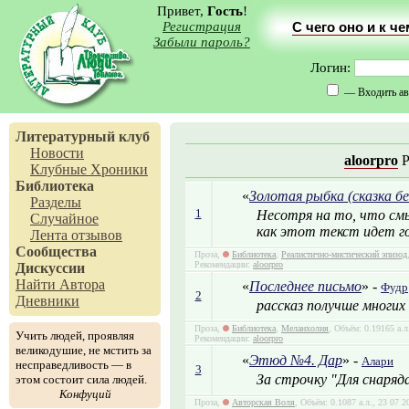
Привет,
Гость
!
Регистрация
С чего оно и к ч
Забыли пароль?
Логин:
— Входить ав
Литературный клуб
Новости
aloorpro
Р
Клубные Хроники
Библиотека
«
Золотая рыбка (сказка б
Разделы
1
Несотря на то, что смы
Случайное
как этот текст идет го
Лента отзывов
Сообщества
Проза,
Библиотека
,
Реалистично-мистический эпизод
Рекомендации:
aloorpro
Дискуссии
Найти Автора
«
Последнее письмо
» -
Фудр
2
Дневники
рассказ получше многих
Проза,
Библиотека
,
Меланхолия
, Объём: 0.19165 а.
Учить людей, проявляя
Рекомендации:
aloorpro
великодушие, не мстить за
«
Этюд №4. Дар
» -
Алари
несправедливость — в
3
За строчку "Для снаряд
этом состоит сила людей.
Конфуций
Проза,
Авторская Воля
, Объём: 0.1087 а.л., 23 07 