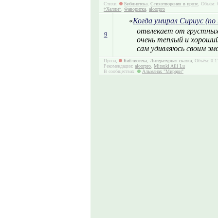
Стихи,
Библиотека
,
Стихотворения в прозе
, Объём: 
†Хелли†
,
Фаворитка
,
aloorpro
«
Когда умирал Сириус (по
отвлекает от грустных
9
очень теплый и хороший
сам удивляюсь своим э
Проза,
Библиотека
,
Литературная сказка
, Объём: 0.1
Рекомендации:
aloorpro
,
Mitsuki Aili Lu
В сообществах:
Альманах "Мирари"