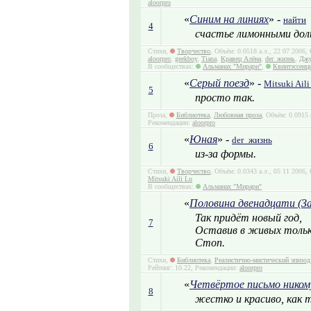
aloorpro
«
Синим на линиях
» -
найти
4
счастье лимонными дол
Стихи,
Творчество
, Объём: 0.0518 а.л., 22 07 2006
aloorpro
,
geekboy
,
Tiana
,
Кравец Алёна
,
der_жизнь
,
Дж
В сообществах:
Альманах "Мирари"
,
Квинтэссенц
«
Серый поезд
» -
Mitsuki Aili
5
просто так.
Проза,
Библиотека
,
Любовная проза
, Объём: 0.0915 
Рекомендации:
aloorpro
«
Юная
» -
der_жизнь
6
из-за формы.
Стихи,
Творчество
, Объём: 0.0343 а.л., 05 11 2006
Mitsuki Aili Lu
В сообществах:
Альманах "Мирари"
«
Половина двенадцати (З
Так придёт новый год,
7
Оставив в живых тольк
Стоп.
Стихи,
Библиотека
,
Реалистично-мистический эпизод
Рейтинг: 10.22, Рекомендации:
aloorpro
«
Четвёртое письмо ником
8
жестко и красиво, как т